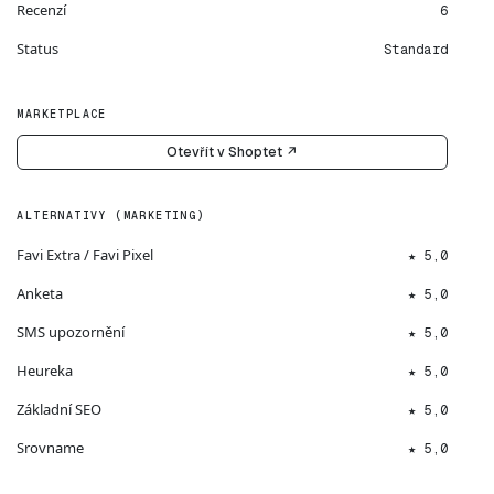
Recenzí
6
Status
Standard
MARKETPLACE
Otevřít v Shoptet ↗
ALTERNATIVY (MARKETING)
Favi Extra / Favi Pixel
★ 5,0
Anketa
★ 5,0
SMS upozornění
★ 5,0
Heureka
★ 5,0
Základní SEO
★ 5,0
Srovname
★ 5,0