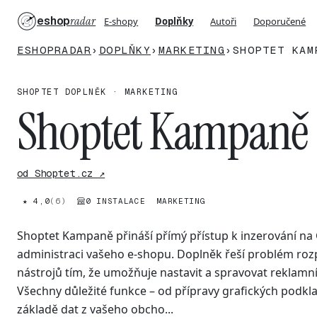
eshop
radar
E-shopy
Doplňky
Autoři
Doporučené
ESHOPRADAR
›
DOPLŇKY
›
MARKETING
›
SHOPTET KAM
SHOPTET DOPLNĚK · MARKETING
Shoptet Kampaně
od Shoptet.cz ↗
★ 4,0
(6)
0 INSTALACE
MARKETING
Shoptet Kampaně přináší přímý přístup k inzerování na
administraci vašeho e-shopu. Doplněk řeší problém roz
nástrojů tím, že umožňuje nastavit a spravovat reklam
Všechny důležité funkce – od přípravy grafických podkla
základě dat z vašeho obcho...