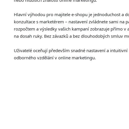
nebo hlubších znalostí online marketingu.
Hlavní výhodou pro majitele e-shopu je jednoduchost a d
konzultace s marketérem – nastavení zvládnete sami na pá
rozpočtem a výsledky vašich kampaní zobrazuje přímo v a
na dosah ruky. Bez závazků a bez dlouhodobých smluv můž
Uživatelé oceňují především snadné nastavení a intuitivní 
odborného vzdělání v online marketingu.