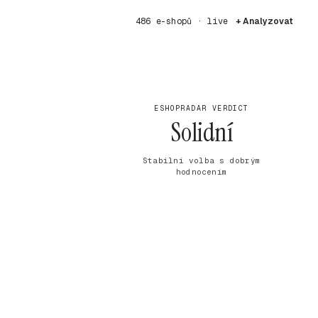
486 e-shopů · live
+ Analyzovat
ESHOPRADAR VERDICT
Solidní
Stabilní volba s dobrým
hodnocením