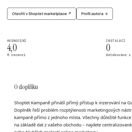
Otevřít v Shoptet marketplace ↗
Profil autora →
HODNOCENÍ
INSTALACÍ
4,0
0
6 recenzí
detekováno z
O doplňku
Shoptet Kampaně přináší přímý přístup k inzerování na G
Doplněk řeší problém rozptýlenosti marketingových nástr
kampaně přímo z jednoho místa. Všechny důležité funkce –
na základě dat z vašeho obchodu – najdete centralizované