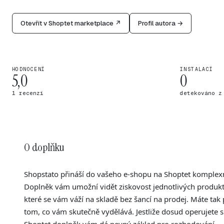
Otevřít v Shoptet marketplace ↗
Profil autora →
HODNOCENÍ
INSTALACÍ
5,0
0
1 recenzí
detekováno z
O doplňku
Shopstato přináší do vašeho e-shopu na Shoptet komplexní 
Doplněk vám umožní vidět ziskovost jednotlivých produktů,
které se vám váží na skladě bez šancí na prodej. Máte tak
tom, co vám skutečně vydělává. Jestliže dosud operujete s