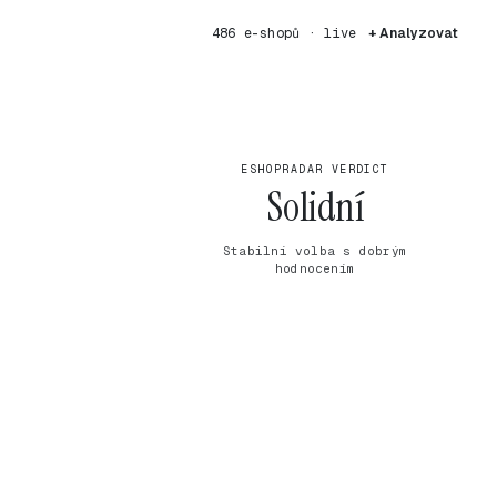
486 e-shopů · live
+ Analyzovat
ESHOPRADAR VERDICT
Solidní
Stabilní volba s dobrým
hodnocením