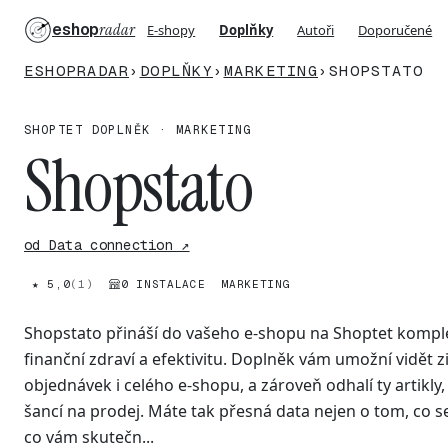
eshop
radar
E-shopy
Doplňky
Autoři
Doporučené
ESHOPRADAR
›
DOPLŇKY
›
MARKETING
›
SHOPSTATO
SHOPTET DOPLNĚK · MARKETING
Shopstato
od Data connection ↗
★ 5,0
(1)
0 INSTALACE
MARKETING
Shopstato přináší do vašeho e-shopu na Shoptet kompl
finanční zdraví a efektivitu. Doplněk vám umožní vidět 
objednávek i celého e-shopu, a zároveň odhalí ty artikly,
šancí na prodej. Máte tak přesná data nejen o tom, co s
co vám skutečn...