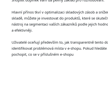
Shoptet doplněk vám dá pevný základ pro rozhodování.
Hlavní přínos tkví v optimalizaci skladových zásob a sníž
skladě, můžete je investovat do produktů, které se skutečn
nástroj na segmentaci vaších zákazníků podle jejich hod
a efektivněji.
Uživatelé oceňují především to, jak transparentně tento 
identifikovat problémová místa v e-shopu. Pokud hledáte z
pochopit, co se v příslušném e-shopu