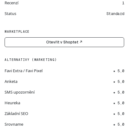
Recenzí
1
Status
Standard
MARKETPLACE
Otevřít v Shoptet ↗
ALTERNATIVY (MARKETING)
Favi Extra / Favi Pixel
★ 5,0
Anketa
★ 5,0
SMS upozornění
★ 5,0
Heureka
★ 5,0
Základní SEO
★ 5,0
Srovname
★ 5,0