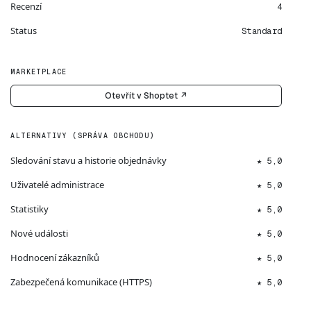
Recenzí
4
Status
Standard
MARKETPLACE
Otevřít v Shoptet ↗
ALTERNATIVY (SPRÁVA OBCHODU)
Sledování stavu a historie objednávky
★ 5,0
Uživatelé administrace
★ 5,0
Statistiky
★ 5,0
Nové události
★ 5,0
Hodnocení zákazníků
★ 5,0
Zabezpečená komunikace (HTTPS)
★ 5,0