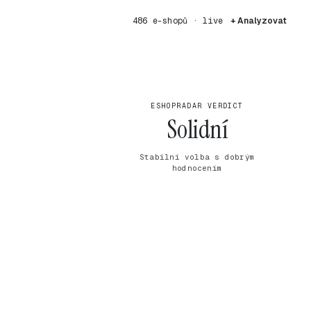
486 e-shopů · live
+ Analyzovat
ESHOPRADAR VERDICT
Solidní
Stabilní volba s dobrým
hodnocením