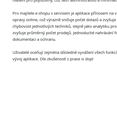
hlášení pro pojišťovny, což šetří administrativu a minimali
Pro majitele e-shopu s servisem je aplikace přínosem na 
opravy online, což výrazně snižuje počet dotazů a zvyšuj
chybovost jednotlivých techniků, stejně jako analytiku pro
zvyšuje průměrný počet prodejů. Jednoduché nahrávání fot
dokumentaci a ochranu.
Uživatelé oceňují zejména důsledné vyvážení všech funkcí,
vývoj aplikace. Dle zkušeností z praxe si dopl