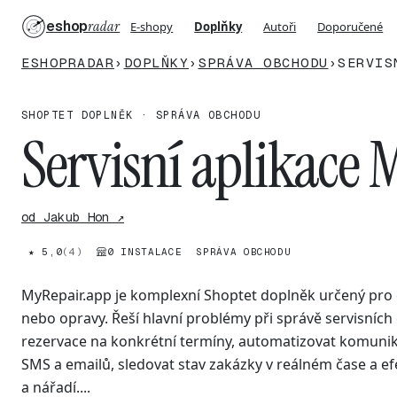
eshop
radar
E-shopy
Doplňky
Autoři
Doporučené
ESHOPRADAR
›
DOPLŇKY
›
SPRÁVA OBCHODU
›
SERVIS
SHOPTET DOPLNĚK · SPRÁVA OBCHODU
Servisní aplikace
od Jakub Hon ↗
★ 5,0
(4)
0 INSTALACE
SPRÁVA OBCHODU
MyRepair.app je komplexní Shoptet doplněk určený pro e-
nebo opravy. Řeší hlavní problémy při správě servisníc
rezervace na konkrétní termíny, automatizovat komunik
SMS a emailů, sledovat stav zakázky v reálném čase a efe
a nářadí....