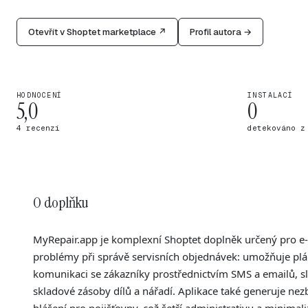
Otevřít v Shoptet marketplace ↗
Profil autora →
HODNOCENÍ
INSTALACÍ
5,0
0
4 recenzí
detekováno z
O doplňku
MyRepair.app je komplexní Shoptet doplněk určený pro e-sh
problémy při správě servisních objednávek: umožňuje plá
komunikaci se zákazníky prostřednictvím SMS a emailů, sle
skladové zásoby dílů a nářadí. Aplikace také generuje n