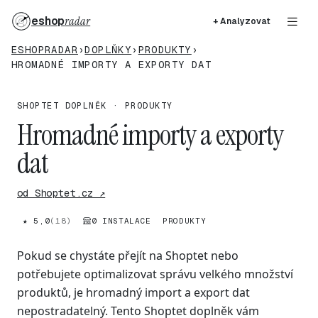
eshop
radar
+ Analyzovat
ESHOPRADAR
›
DOPLŇKY
›
PRODUKTY
›
HROMADNÉ IMPORTY A EXPORTY DAT
SHOPTET DOPLNĚK · PRODUKTY
Hromadné importy a exporty
dat
od Shoptet.cz ↗
★ 5,0
(18)
0 INSTALACE
PRODUKTY
Pokud se chystáte přejít na Shoptet nebo
potřebujete optimalizovat správu velkého množství
produktů, je hromadný import a export dat
nepostradatelný. Tento Shoptet doplněk vám