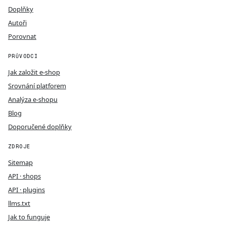
Doplňky
Autoři
Porovnat
PRŮVODCI
Jak založit e-shop
Srovnání platforem
Analýza e-shopu
Blog
Doporučené doplňky
ZDROJE
Sitemap
API · shops
API · plugins
llms.txt
Jak to funguje