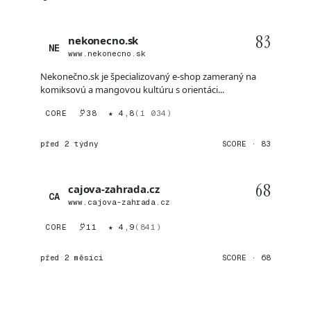
83
nekonecno.sk
NE
www.nekonecno.sk
Nekonečno.sk je špecializovaný e-shop zameraný na
komiksovú a mangovou kultúru s orientáci...
CORE
38
★ 4,8
(1 034)
před 2 týdny
SCORE · 83
68
cajova-zahrada.cz
CA
www.cajova-zahrada.cz
CORE
11
★ 4,9
(841)
před 2 měsíci
SCORE · 68