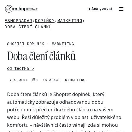
eshop
radar
+ Analyzovat
ESHOPRADAR
›
DOPLŇKY
›
MARKETING
›
DOBA ČTENÍ ČLÁNKŮ
SHOPTET DOPLNĚK · MARKETING
Doba čtení článků
od techka ↗
★ 4,0
(4)
3 INSTALACE
MARKETING
Doba čtení článků je Shoptet doplněk, který
automaticky zobrazuje odhadovanou dobu
potřebnou k přečtení každého článku na vašem
webu. Řeší důležitý problém v oblasti uživatelského
komfortu – návštěvníci často váhají, zda si mohou