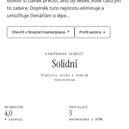
dovolit si článek přečíst, aniž by věděli, kolik času jim
to zabere. Doplněk tuto nejistotu eliminuje a
umožňuje čtenářům si lépe...
Otevřít v Shoptet marketplace ↗
Profil autora →
ESHOPRADAR VERDICT
Solidní
Stabilní volba s dobrým
hodnocením
HODNOCENÍ
INSTALACÍ
4,0
3
4 recenzí
detekováno z HTML