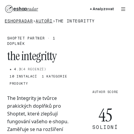
eshop
radar
+ Analyzovat
ESHOPRADAR
›
AUTOŘI
›
THE INTEGRITTY
SHOPTET PARTNER · 1
DOPLNĚK
the integritty
★ 4.3
(4 RECENZÍ)
10 INSTALACÍ
1 KATEGORIE
PRODUKTY
AUTHOR SCORE
The Integrity je tvůrce
prakických doplňků pro
45
Shoptet, které zlepšují
fungování vašeho e-shopu.
SOLIDNÍ
Zaměřuje se na rozšíření