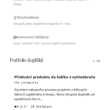
shopy.
Dlouhověkost
Alespoň jeden doplněk evidujeme 3+ roky.
Komunitní oblíbený
Autor nasbíral 100+ recenzí napříč portfoliem.
Portfolio doplňků
1 KS
Přidávání produktu do košíku z vyhledávače
the integritty
Zrychlení nákupního procesu je jedním z klíčových
faktorů úspěšného e-shopu. Tento Shoptet doplněk od
společnosti the in...
4,3
(4)
· 10 instalací