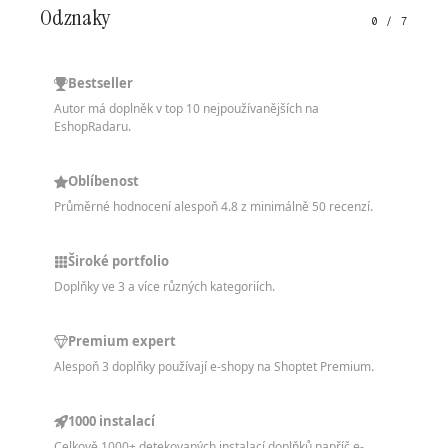
Odznaky
0 / 7
Bestseller
Autor má doplněk v top 10 nejpoužívanějších na
EshopRadaru.
Oblíbenost
Průměrné hodnocení alespoň 4.8 z minimálně 50 recenzí.
Široké portfolio
Doplňky ve 3 a více různých kategoriích.
Premium expert
Alespoň 3 doplňky používají e-shopy na Shoptet Premium.
1000 instalací
Celkově 1000+ detekovaných instalací doplňků napříč e-