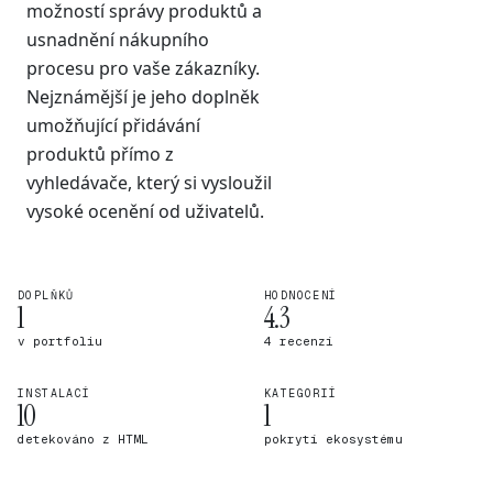
možností správy produktů a
usnadnění nákupního
procesu pro vaše zákazníky.
Nejznámější je jeho doplněk
umožňující přidávání
produktů přímo z
vyhledávače, který si vysloužil
vysoké ocenění od uživatelů.
DOPLŇKŮ
HODNOCENÍ
1
4.3
v portfoliu
4 recenzí
INSTALACÍ
KATEGORIÍ
10
1
detekováno z HTML
pokrytí ekosystému