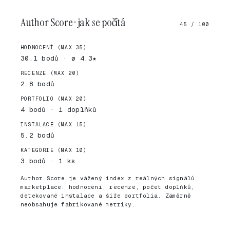
Author Score · jak se počítá
45 / 100
HODNOCENÍ (MAX 35)
30.1 bodů · ø 4.3★
RECENZE (MAX 20)
2.8 bodů
PORTFOLIO (MAX 20)
4 bodů · 1 doplňků
INSTALACE (MAX 15)
5.2 bodů
KATEGORIE (MAX 10)
3 bodů · 1 ks
Author Score je vážený index z reálných signálů
marketplace: hodnocení, recenze, počet doplňků,
detekované instalace a šíře portfolia. Záměrně
neobsahuje fabrikované metriky.