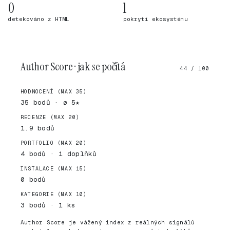
0
1
detekováno z HTML
pokrytí ekosystému
Author Score · jak se počítá
44 / 100
HODNOCENÍ (MAX 35)
35 bodů · ø 5★
RECENZE (MAX 20)
1.9 bodů
PORTFOLIO (MAX 20)
4 bodů · 1 doplňků
INSTALACE (MAX 15)
0 bodů
KATEGORIE (MAX 10)
3 bodů · 1 ks
Author Score je vážený index z reálných signálů