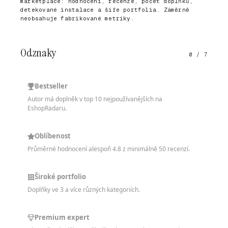
marketplace: hodnocení, recenze, počet doplňků,
detekované instalace a šíře portfolia. Záměrně
neobsahuje fabrikované metriky.
Odznaky
0 / 7
Bestseller
Autor má doplněk v top 10 nejpoužívanějších na
EshopRadaru.
Oblíbenost
Průměrné hodnocení alespoň 4.8 z minimálně 50 recenzí.
Široké portfolio
Doplňky ve 3 a více různých kategoriích.
Premium expert