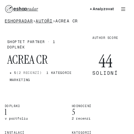
eshop
radar
+ Analyzovat
ESHOPRADAR
›
AUTOŘI
›
ACREA CR
AUTHOR SCORE
SHOPTET PARTNER · 1
DOPLNĚK
44
ACREA CR
SOLIDNÍ
★ 5
(2 RECENZÍ)
1 KATEGORIE
MARKETING
DOPLŇKŮ
HODNOCENÍ
1
5
v portfoliu
2 recenzí
INSTALACÍ
KATEGORIÍ