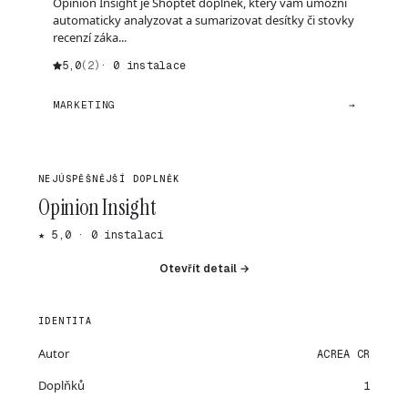
Opinion Insight je Shoptet doplněk, který vám umožní
automaticky analyzovat a sumarizovat desítky či stovky
recenzí záka...
5,0
(2)
· 0 instalace
MARKETING
→
NEJÚSPĚŠNĚJŠÍ DOPLNĚK
Opinion Insight
★ 5,0 · 0 instalací
Otevřít detail →
IDENTITA
Autor
ACREA CR
Doplňků
1