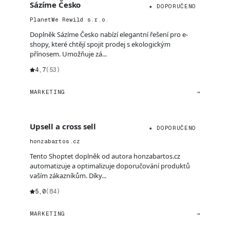
Sázíme Česko
★ DOPORUČENO
PlanetWe Rewild s.r.o.
Doplněk Sázíme Česko nabízí elegantní řešení pro e-
shopy, které chtějí spojit prodej s ekologickým
přínosem. Umožňuje zá...
4,7
(53)
MARKETING
→
Upsell a cross sell
★ DOPORUČENO
honzabartos.cz
Tento Shoptet doplněk od autora honzabartos.cz
automatizuje a optimalizuje doporučování produktů
vaším zákazníkům. Díky...
5,0
(84)
MARKETING
→