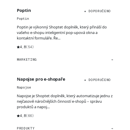
Poptin
★ DOPORUČENO
Poptin
Poptin je výkonný Shoptet doplněk, který přináší do
vašeho e-shopu inteligentní pop-upová okna a
kontaktní formuláře. Ře...
4,8
(54)
MARKETING
→
Napojse pro e-shopaře
★ DOPORUČENO
Napojse
Napojse je Shoptet doplněk, který automatizuje jednu z
nejčasově náročnějších činností e-shopů – správu
produktů a napoj...
4,8
(66)
PRODUKTY
→