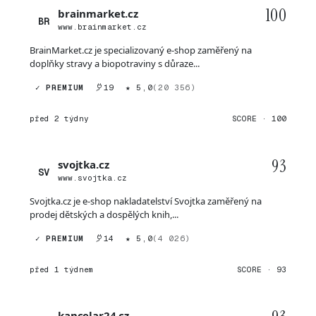
100
brainmarket.cz
BR
www.brainmarket.cz
BrainMarket.cz je specializovaný e-shop zaměřený na
doplňky stravy a biopotraviny s důraze...
✓ PREMIUM
19
★ 5,0
(20 356)
před 2 týdny
SCORE · 100
93
svojtka.cz
SV
www.svojtka.cz
Svojtka.cz je e-shop nakladatelství Svojtka zaměřený na
prodej dětských a dospělých knih,...
✓ PREMIUM
14
★ 5,0
(4 026)
před 1 týdnem
SCORE · 93
kancelar24.cz