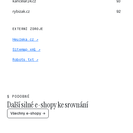
kancelar24.cz
93
rybizak.cz
92
EXTERNÍ ZDROJE
Heureka.cz ↗
Sitemap.xml ↗
Robots.txt ↗
§ PODOBNÉ
Další silné e-shopy ke srovnání
Všechny e-shopy →