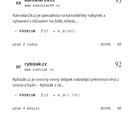
93
KA
www.kancelar24.cz
Kancelar24.cz je specialista na kancelářský nábytek a
vybavení s důrazem na židle, křesla,...
✓ PREMIUM
17
★ 4,8
(883)
před 2 týdny
SCORE · 93
92
rybizak.cz
RY
www.rybizak.cz
Rybízák.cz je ovocný vinný sklípek nabízející prémiová vína z
ovoce a bylin – Rybízák z če...
✓ PREMIUM
13
★ 4,9
(3 702)
před 4 měsíci
SCORE · 92