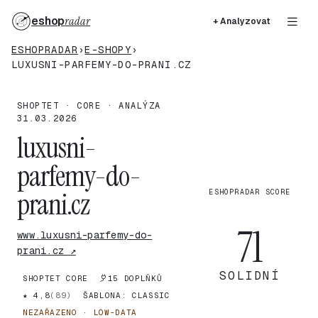
eshop
radar
+ Analyzovat
ESHOPRADAR
›
E-SHOPY
›
LUXUSNI-PARFEMY-DO-PRANI.CZ
SHOPTET · CORE · ANALÝZA
31.03.2026
luxusni-
parfemy-do-
prani.cz
ESHOPRADAR SCORE
71
www.luxusni-parfemy-do-
prani.cz ↗
SOLIDNÍ
SHOPTET CORE
15 DOPLŇKŮ
★ 4,8
(89)
ŠABLONA: CLASSIC
NEZAŘAZENO · LOW-DATA