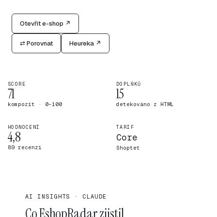
Otevřít e-shop ↗
⇄ Porovnat
Heureka ↗
SCORE
DOPLŇKŮ
71
15
kompozit · 0–100
detekováno z HTML
HODNOCENÍ
TARIF
4,8
Core
89 recenzí
Shoptet
AI INSIGHTS · CLAUDE
Co EshopRadar zjistil