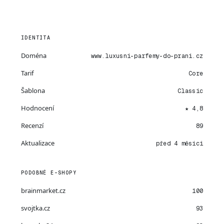
IDENTITA
Doména
www.luxusni-parfemy-do-prani.cz
Tarif
Core
Šablona
Classic
Hodnocení
★ 4,8
Recenzí
89
Aktualizace
před 4 měsíci
PODOBNÉ E-SHOPY
brainmarket.cz
100
svojtka.cz
93