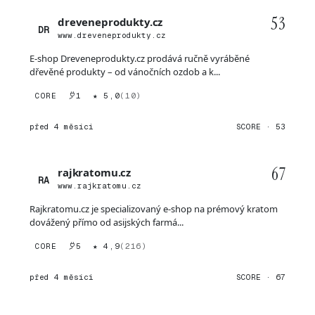
53
dreveneprodukty.cz
DR
www.dreveneprodukty.cz
E-shop Dreveneprodukty.cz prodává ručně vyráběné
dřevěné produkty – od vánočních ozdob a k...
CORE
1
★ 5,0
(10)
před 4 měsíci
SCORE · 53
67
rajkratomu.cz
RA
www.rajkratomu.cz
Rajkratomu.cz je specializovaný e-shop na prémový kratom
dovážený přímo od asijských farmá...
CORE
5
★ 4,9
(216)
před 4 měsíci
SCORE · 67