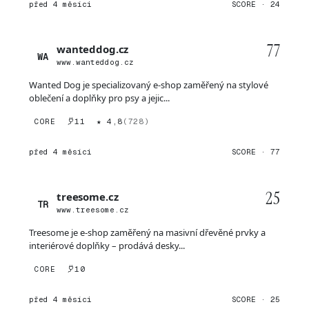
před 4 měsíci
SCORE · 24
77
wanteddog.cz
WA
www.wanteddog.cz
Wanted Dog je specializovaný e-shop zaměřený na stylové
oblečení a doplňky pro psy a jejic...
CORE
11
★ 4,8
(728)
před 4 měsíci
SCORE · 77
25
treesome.cz
TR
www.treesome.cz
Treesome je e-shop zaměřený na masivní dřevěné prvky a
interiérové doplňky – prodává desky...
CORE
10
před 4 měsíci
SCORE · 25