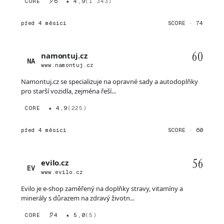
CORE
6
★ 4,9
(1 343)
před 4 měsíci
SCORE · 74
60
namontuj.cz
NA
www.namontuj.cz
Namontuj.cz se specializuje na opravné sady a autodoplňky
pro starší vozidla, zejména řeší...
CORE
★ 4,9
(225)
před 4 měsíci
SCORE · 60
56
evilo.cz
EV
www.evilo.cz
Evilo je e-shop zaměřený na doplňky stravy, vitamíny a
minerály s důrazem na zdravý životn...
CORE
4
★ 5,0
(5)