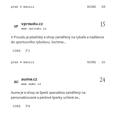
před 4 měsíci
SCORE · 56
15
vproudu.cz
VP
www.vproudu.cz
V Proudu je plzeňský e-shop zaměřený na rybaře a nadšence
do sportovního rybolovu. Sortime...
CORE
3
před 4 měsíci
SCORE · 15
24
aume.cz
AU
www.aume.cz
Aume je e-shop se šperk specialista zaměřený na
personalizované a perlové šperky určené ze...
CORE
9