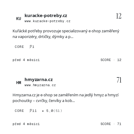
12
kuracke-potreby.cz
KU
www.kuracke-potreby.cz
Kuřácké potřeby provozuje specializovaný e-shop zaměřený
na vaporizéry, drtičky, dýmky a p...
CORE
1
před 4 měsíci
SCORE · 12
71
hmyzarna.cz
HM
www.hmyzarna.cz
Hmyzarna.cz je e-shop se zaměřením na jedlý hmyz a hmyzí
pochoutky – cvrčky, červíky a kob...
CORE
11
★ 5,0
(51)
před 4 měsíci
SCORE · 71