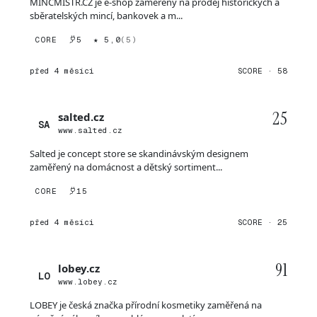
MINCMISTR.CZ je e-shop zaměřený na prodej historických a
sběratelských mincí, bankovek a m...
CORE
5
★ 5,0
(5)
před 4 měsíci
SCORE · 58
25
salted.cz
SA
www.salted.cz
Salted je concept store se skandinávským designem
zaměřený na domácnost a dětský sortiment...
CORE
15
před 4 měsíci
SCORE · 25
91
lobey.cz
LO
www.lobey.cz
LOBEY je česká značka přírodní kosmetiky zaměřená na