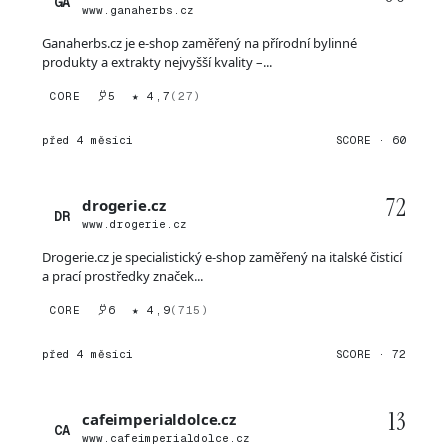
GA
www.ganaherbs.cz
Ganaherbs.cz je e-shop zaměřený na přírodní bylinné
produkty a extrakty nejvyšší kvality –...
CORE
5
★ 4,7
(27)
před 4 měsíci
SCORE · 60
72
drogerie.cz
DR
www.drogerie.cz
Drogerie.cz je specialistický e-shop zaměřený na italské čisticí
a prací prostředky značek...
CORE
6
★ 4,9
(715)
před 4 měsíci
SCORE · 72
13
cafeimperialdolce.cz
CA
www.cafeimperialdolce.cz