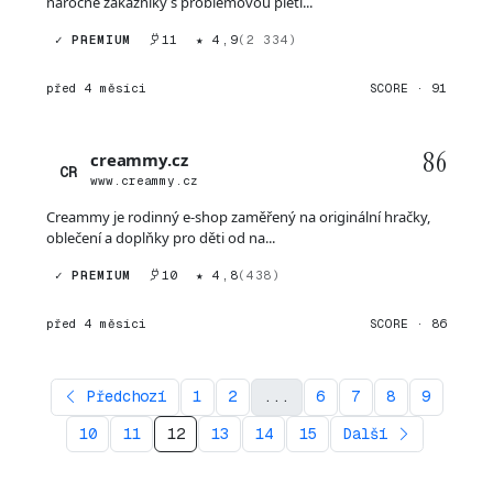
náročné zákazníky s problémovou pletí...
✓ PREMIUM
11
★ 4,9
(2 334)
před 4 měsíci
SCORE · 91
86
creammy.cz
CR
www.creammy.cz
Creammy je rodinný e-shop zaměřený na originální hračky,
oblečení a doplňky pro děti od na...
✓ PREMIUM
10
★ 4,8
(438)
před 4 měsíci
SCORE · 86
Předchozí
1
2
...
6
7
8
9
10
11
12
13
14
15
Další