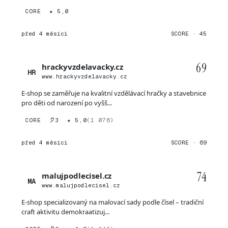
CORE
★ 5,0
před 4 měsíci
SCORE · 45
69
hrackyvzdelavacky.cz
HR
www.hrackyvzdelavacky.cz
E-shop se zaměřuje na kvalitní vzdělávací hračky a stavebnice
pro děti od narození po vyšš...
CORE
3
★ 5,0
(1 076)
před 4 měsíci
SCORE · 69
74
malujpodlecisel.cz
MA
www.malujpodlecisel.cz
E-shop specializovaný na malovací sady podle čísel – tradiční
craft aktivitu demokraatizuj...