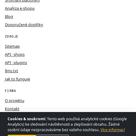
Srovnání platforem
Analýza e-shopu
Blog
Doporučené doplňky
ZDROJE
Sitemap
API · shops
API · plugins
llms.txt
Jak to funguje
FIRMA
O projektu
Kontakt
GDPR
Cookies & soukromí:
Tento web používá analytické cookies (Google
Analytics) ke sledování návštěvnosti a zlepšování obsahu. Žádné
Podmínky
osobní údaje nezpracováváme bez vašeho souhlasu.
Více informací
Webotvůrci