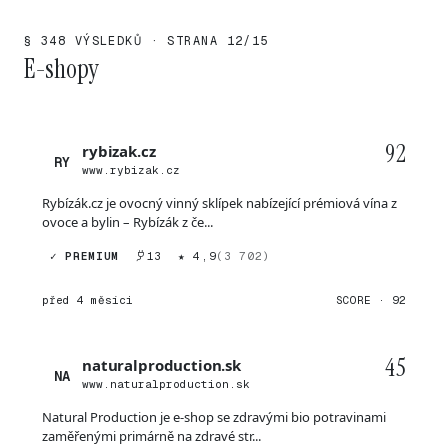
§ 348 VÝSLEDKŮ · STRANA 12/15
E-shopy
92
rybizak.cz
RY
www.rybizak.cz
Rybízák.cz je ovocný vinný sklípek nabízející prémiová vína z
ovoce a bylin – Rybízák z če...
✓ PREMIUM
13
★ 4,9
(3 702)
před 4 měsíci
SCORE · 92
45
naturalproduction.sk
NA
www.naturalproduction.sk
Natural Production je e-shop se zdravými bio potravinami
zaměřenými primárně na zdravé str...