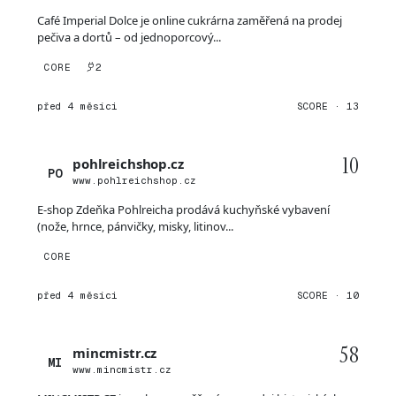
Café Imperial Dolce je online cukrárna zaměřená na prodej
pečiva a dortů – od jednoporcový...
CORE
2
před 4 měsíci
SCORE · 13
10
pohlreichshop.cz
PO
www.pohlreichshop.cz
E-shop Zdeňka Pohlreicha prodává kuchyňské vybavení
(nože, hrnce, pánvičky, misky, litinov...
CORE
před 4 měsíci
SCORE · 10
58
mincmistr.cz
MI
www.mincmistr.cz