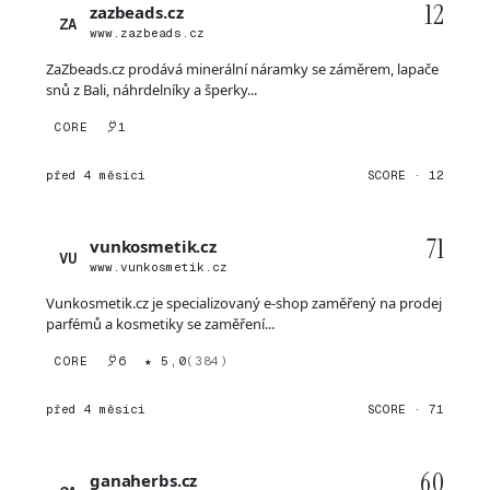
12
zazbeads.cz
ZA
www.zazbeads.cz
ZaZbeads.cz prodává minerální náramky se záměrem, lapače
snů z Bali, náhrdelníky a šperky...
CORE
1
před 4 měsíci
SCORE · 12
71
vunkosmetik.cz
VU
www.vunkosmetik.cz
Vunkosmetik.cz je specializovaný e-shop zaměřený na prodej
parfémů a kosmetiky se zaměření...
CORE
6
★ 5,0
(384)
před 4 měsíci
SCORE · 71
60
ganaherbs.cz