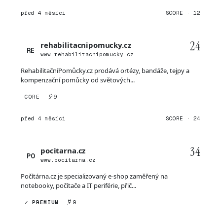
před 4 měsíci
SCORE · 12
24
rehabilitacnipomucky.cz
RE
www.rehabilitacnipomucky.cz
RehabilitačníPomůcky.cz prodává ortézy, bandáže, tejpy a
kompenzační pomůcky od světových...
CORE
9
před 4 měsíci
SCORE · 24
34
pocitarna.cz
PO
www.pocitarna.cz
Počítárna.cz je specializovaný e-shop zaměřený na
notebooky, počítače a IT periférie, přič...
✓ PREMIUM
9