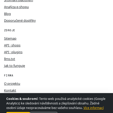
Srovnání platforem
Analýza e-shopu
Blog
Doporučené doplňky
ZDROJE
Sitemap
API · shops
API · plugins
llms.txt
Jak to funguje
FIRMA
O projektu
Kontakt
GDPR
Cookies & soukromí:
Tento web používá analytické cookies (Google
Analytics) ke sledování návštěvnosti a zlepšování obsahu. Žádné
Podmínky
osobní údaje nezpracováváme bez vašeho souhlasu.
Více informací
Webotvůrci