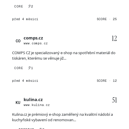
CORE
2
před 4 měsíci
SCORE · 25
12
comps.cz
CO
www.comps.cz
COMPS CZ je specializovaný e-shop na spotřební materiál do
tiskáren, kterému se věnuje již...
CORE
1
před 4 měsíci
SCORE · 12
51
kulina.cz
KU
www.kulina.cz
Kulina.cz je prémiový e-shop zaměřený na kvalitní nádobí a
kuchyňské vybavení od renomovan...