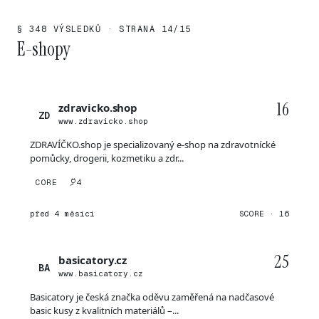
§ 348 VÝSLEDKŮ · STRANA 14/15
E-shopy
16
zdravicko.shop
ZD
www.zdravicko.shop
ZDRAVÍČKO.shop je specializovaný e-shop na zdravotnícké
pomůcky, drogerii, kozmetiku a zdr...
CORE
4
před 4 měsíci
SCORE · 16
25
basicatory.cz
BA
www.basicatory.cz
Basicatory je česká značka oděvu zaměřená na nadčasové
basic kusy z kvalitních materiálů –...