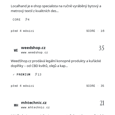
Localhand je e-shop specialista na ručně vyráběný bytový a
metrový textil z kvalitních des...
CORE
4
před 4 měsíci
SCORE · 16
35
weedshop.cz
WE
www.weedshop.cz
WeedShop.cz prodává legální konopné produkty a kuřácké
doplňky – od CBD květů, olejů a kap...
✓ PREMIUM
13
před 4 měsíci
SCORE · 35
21
mhtechnic.cz
MH
www.mhtechnic.cz