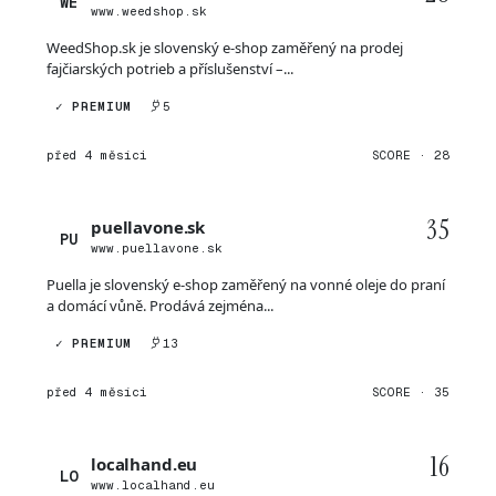
WE
www.weedshop.sk
WeedShop.sk je slovenský e-shop zaměřený na prodej
fajčiarských potrieb a příslušenství –...
✓ PREMIUM
5
před 4 měsíci
SCORE · 28
35
puellavone.sk
PU
www.puellavone.sk
Puella je slovenský e-shop zaměřený na vonné oleje do praní
a domácí vůně. Prodává zejména...
✓ PREMIUM
13
před 4 měsíci
SCORE · 35
16
localhand.eu
LO
www.localhand.eu