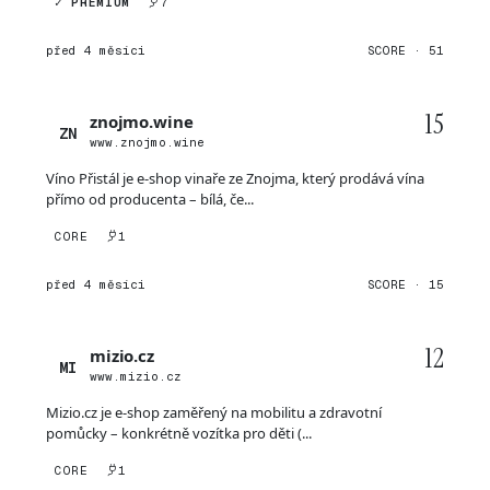
✓ PREMIUM
7
před 4 měsíci
SCORE · 51
15
znojmo.wine
ZN
www.znojmo.wine
Víno Přistál je e-shop vinaře ze Znojma, který prodává vína
přímo od producenta – bílá, če...
CORE
1
před 4 měsíci
SCORE · 15
12
mizio.cz
MI
www.mizio.cz
Mizio.cz je e-shop zaměřený na mobilitu a zdravotní
pomůcky – konkrétně vozítka pro děti (...
CORE
1