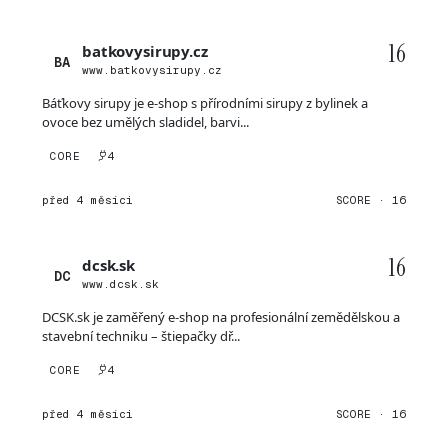
16
batkovysirupy.cz
BA
www.batkovysirupy.cz
Báťkovy sirupy je e-shop s přírodními sirupy z bylinek a
ovoce bez umělých sladidel, barvi...
CORE
4
před 4 měsíci
SCORE · 16
16
dcsk.sk
DC
www.dcsk.sk
DCSK.sk je zaměřený e-shop na profesionální zemědělskou a
stavební techniku – štiepačky dř...
CORE
4
před 4 měsíci
SCORE · 16