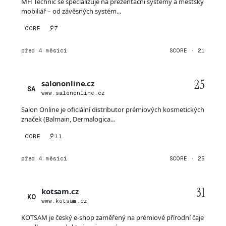
MH Technic se specializuje na prezentační systémy a městský
mobiliář – od závěsných systém...
CORE
7
před 4 měsíci
SCORE · 21
25
salononline.cz
SA
www.salononline.cz
Salon Online je oficiální distributor prémiových kosmetických
značek (Balmain, Dermalogica...
CORE
11
před 4 měsíci
SCORE · 25
31
kotsam.cz
KO
www.kotsam.cz
KOTSAM je český e-shop zaměřený na prémiové přírodní čaje