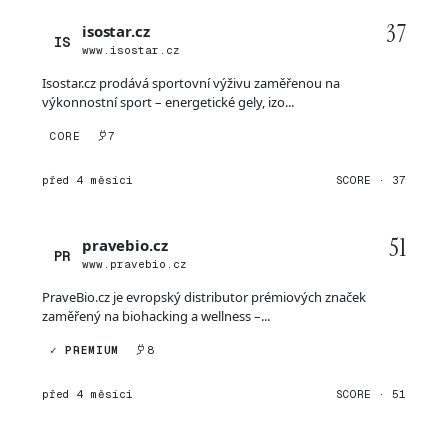
37
isostar.cz
IS
www.isostar.cz
Isostar.cz prodává sportovní výživu zaměřenou na
výkonnostní sport – energetické gely, izo...
CORE
7
před 4 měsíci
SCORE · 37
51
pravebio.cz
PR
www.pravebio.cz
PraveBio.cz je evropský distributor prémiových značek
zaměřený na biohacking a wellness –...
✓ PREMIUM
8
před 4 měsíci
SCORE · 51