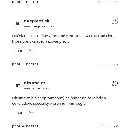
před 4 měsíci
SCORE · 34
25
ducplant.sk
DU
www.ducplant.sk
Dučplant.sk je online záhradné centrum s 24letou tradíciou,
ktoré ponúka špecializovaný so...
CORE
11
před 4 měsíci
SCORE · 25
20
nizuma.cz
NI
www.nizuma.cz
Nizuma.cz je e-shop zaměřený na řemeslné čokolády a
čokoládové speciality v premiumním seg...
CORE
2
před 4 měsíci
SCORE · 20