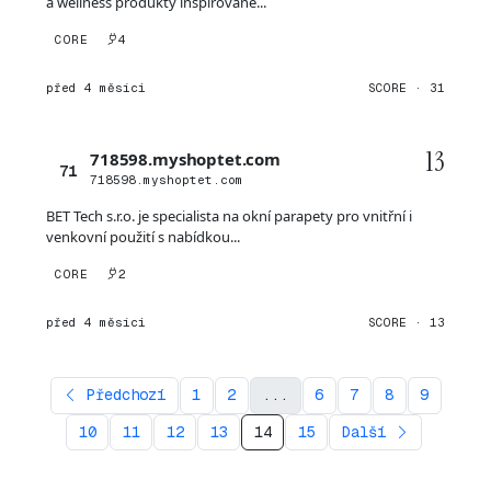
a wellness produkty inspirované...
CORE
4
před 4 měsíci
SCORE · 31
13
718598.myshoptet.com
71
718598.myshoptet.com
BET Tech s.r.o. je specialista na okní parapety pro vnitřní i
venkovní použití s nabídkou...
CORE
2
před 4 měsíci
SCORE · 13
Předchozí
1
2
...
6
7
8
9
10
11
12
13
14
15
Další