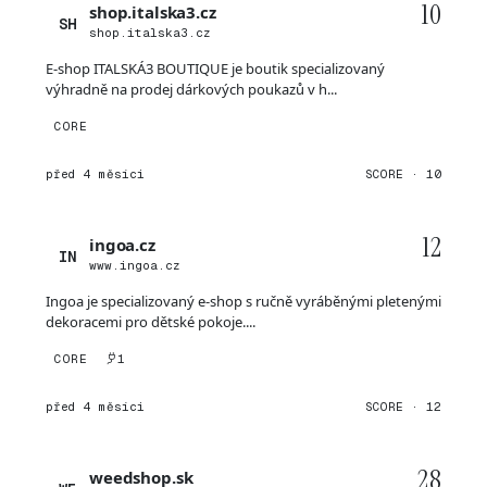
10
shop.italska3.cz
SH
shop.italska3.cz
E-shop ITALSKÁ3 BOUTIQUE je boutik specializovaný
výhradně na prodej dárkových poukazů v h...
CORE
před 4 měsíci
SCORE · 10
12
ingoa.cz
IN
www.ingoa.cz
Ingoa je specializovaný e-shop s ručně vyráběnými pletenými
dekoracemi pro dětské pokoje....
CORE
1
před 4 měsíci
SCORE · 12
28
weedshop.sk