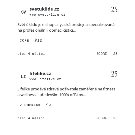
25
svetuklidu.cz
SV
www.svetuklidu.cz
Svět úklidu je e-shop a fyzická prodejna specializovaná
na profesionální i domácí čistící...
CORE
12
před 4 měsíci
SCORE · 25
25
lifelike.cz
LI
www.lifelike.cz
Lifelike prodává zdravé poživatele zaměřené na fitness
a wellness – především 100% oříškov...
✓ PREMIUM
3
před 4 měsíci
SCORE · 25