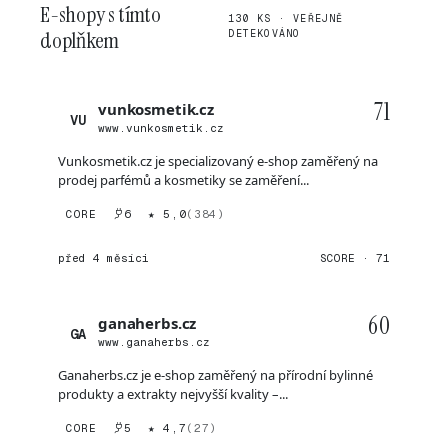
E-shopy s tímto
130 KS · VEŘEJNĚ
doplňkem
DETEKOVÁNO
71
vunkosmetik.cz
VU
www.vunkosmetik.cz
Vunkosmetik.cz je specializovaný e-shop zaměřený na
prodej parfémů a kosmetiky se zaměření...
CORE
6
★ 5,0
(384)
před 4 měsíci
SCORE · 71
60
ganaherbs.cz
GA
www.ganaherbs.cz
Ganaherbs.cz je e-shop zaměřený na přírodní bylinné
produkty a extrakty nejvyšší kvality –...
CORE
5
★ 4,7
(27)