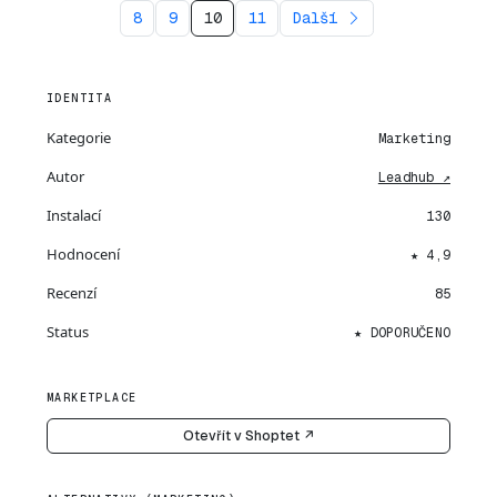
8
9
10
11
Další
IDENTITA
Kategorie
Marketing
Autor
Leadhub ↗
Instalací
130
Hodnocení
★ 4,9
Recenzí
85
Status
★ DOPORUČENO
MARKETPLACE
Otevřít v Shoptet ↗