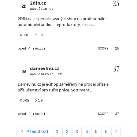
25
2din.cz
2D
www.2din.cz
2DIN.cz je specializovaný e-shop na profesionální
automobilní audio – reproduktory, zesilo...
CORE
10
před 4 měsíci
SCORE · 25
37
damevlnu.cz
DA
www.damevlnu.cz
Damevlnu.cz je e-shop zaměřený na prodej příze a
příslušenství pro ruční práce. Sortiment...
CORE
10
před 4 měsíci
SCORE · 37
Předchozí
1
2
3
4
5
6
7