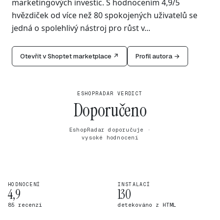
marketingových investic. S hodnocením 4,9/5
hvězdiček od více než 80 spokojených uživatelů se
jedná o spolehlivý nástroj pro růst v...
Otevřít v Shoptet marketplace ↗
Profil autora →
ESHOPRADAR VERDICT
Doporučeno
EshopRadar doporučuje ·
vysoké hodnocení
HODNOCENÍ
INSTALACÍ
4,9
130
85 recenzí
detekováno z HTML