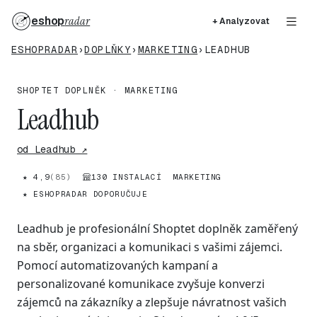
eshop
radar
+ Analyzovat
ESHOPRADAR
›
DOPLŇKY
›
MARKETING
›
LEADHUB
SHOPTET DOPLNĚK · MARKETING
Leadhub
od Leadhub ↗
★ 4,9
(85)
130 INSTALACÍ
MARKETING
★ ESHOPRADAR DOPORUČUJE
Leadhub je profesionální Shoptet doplněk zaměřený
na sběr, organizaci a komunikaci s vašimi zájemci.
Pomocí automatizovaných kampaní a
personalizované komunikace zvyšuje konverzi
zájemců na zákazníky a zlepšuje návratnost vašich