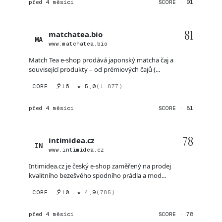
před 4 měsíci
SCORE · 91
81
matchatea.bio
MA
www.matchatea.bio
Match Tea e-shop prodává japonský matcha čaj a
související produkty – od prémiových čajů (...
CORE
16
★ 5,0
(1 877)
před 4 měsíci
SCORE · 81
78
intimidea.cz
IN
www.intimidea.cz
Intimidea.cz je český e-shop zaměřený na prodej
kvalitního bezešvého spodního prádla a mod...
CORE
10
★ 4,9
(785)
před 4 měsíci
SCORE · 78