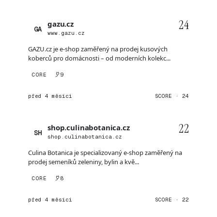
24
gazu.cz
GA
www.gazu.cz
GAZU.cz je e-shop zaměřený na prodej kusových
koberců pro domácnosti – od moderních kolekc...
CORE
9
před 4 měsíci
SCORE · 24
22
shop.culinabotanica.cz
SH
shop.culinabotanica.cz
Culina Botanica je specializovaný e-shop zaměřený na
prodej semeníků zeleniny, bylin a kvě...
CORE
8
před 4 měsíci
SCORE · 22