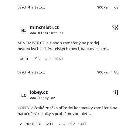
před 4 měsíci
SCORE · 60
58
mincmistr.cz
MI
www.mincmistr.cz
MINCMISTR.CZ je e-shop zaměřený na prodej
historických a sběratelských mincí, bankovek a m...
CORE
5
★ 5,0
(5)
před 4 měsíci
SCORE · 58
91
lobey.cz
LO
www.lobey.cz
LOBEY je česká značka přírodní kosmetiky zaměřená na
náročné zákazníky s problémovou pletí...
✓ PREMIUM
11
★ 4,9
(2 334)