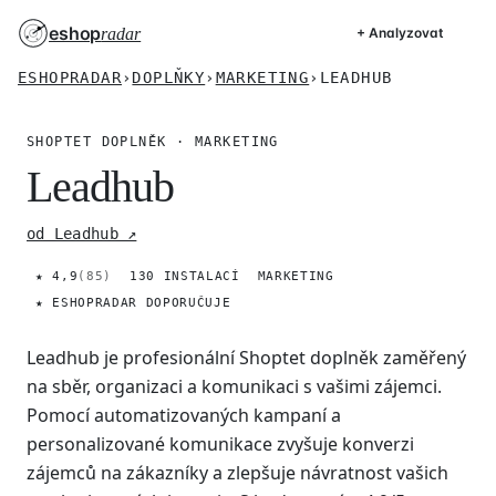
eshop
radar
+ Analyzovat
ESHOPRADAR
›
DOPLŇKY
›
MARKETING
›
LEADHUB
SHOPTET DOPLNĚK · MARKETING
Leadhub
od Leadhub ↗
★ 4,9
(85)
130 INSTALACÍ
MARKETING
★ ESHOPRADAR DOPORUČUJE
Leadhub je profesionální Shoptet doplněk zaměřený
na sběr, organizaci a komunikaci s vašimi zájemci.
Pomocí automatizovaných kampaní a
personalizované komunikace zvyšuje konverzi
zájemců na zákazníky a zlepšuje návratnost vašich