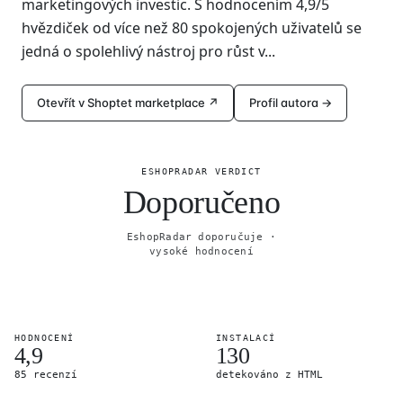
marketingových investic. S hodnocením 4,9/5
hvězdiček od více než 80 spokojených uživatelů se
jedná o spolehlivý nástroj pro růst v...
Otevřít v Shoptet marketplace ↗
Profil autora →
ESHOPRADAR VERDICT
Doporučeno
EshopRadar doporučuje ·
vysoké hodnocení
HODNOCENÍ
INSTALACÍ
4,9
130
85 recenzí
detekováno z HTML