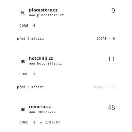
placestore.cz
9
PL
www.placestore.cz
CORE
6
před 2 měsíci
SCORE · 9
hotchilli.cz
11
HO
www.hotchilli.cz
CORE
7
před 2 měsíci
SCORE · 11
romero.cz
48
RO
www.romero.cz
CORE
2
★ 5,0
(28)