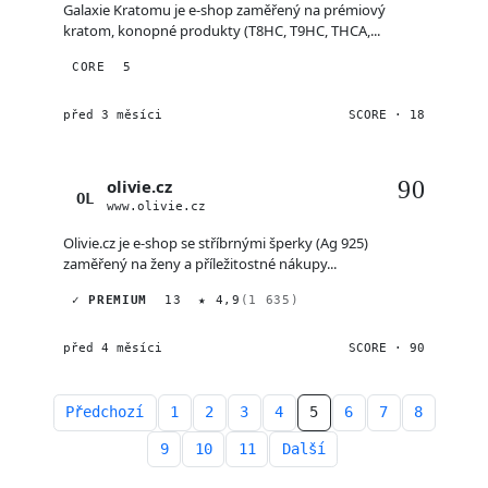
Galaxie Kratomu je e-shop zaměřený na prémiový
kratom, konopné produkty (T8HC, T9HC, THCA,...
CORE
5
před 3 měsíci
SCORE · 18
olivie.cz
90
OL
www.olivie.cz
Olivie.cz je e-shop se stříbrnými šperky (Ag 925)
zaměřený na ženy a příležitostné nákupy...
✓ PREMIUM
13
★ 4,9
(1 635)
před 4 měsíci
SCORE · 90
Předchozí
1
2
3
4
5
6
7
8
9
10
11
Další