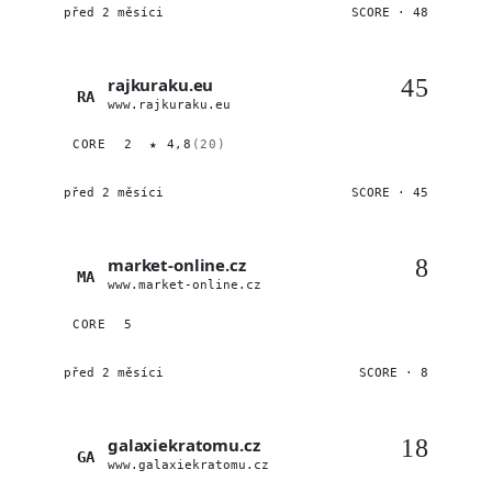
před 2 měsíci
SCORE · 48
rajkuraku.eu
45
RA
www.rajkuraku.eu
CORE
2
★ 4,8
(20)
před 2 měsíci
SCORE · 45
market-online.cz
8
MA
www.market-online.cz
CORE
5
před 2 měsíci
SCORE · 8
galaxiekratomu.cz
18
GA
www.galaxiekratomu.cz