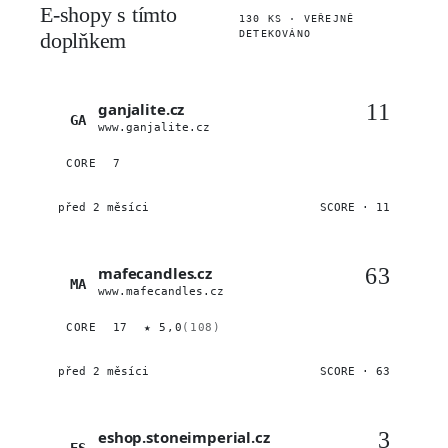
E-shopy s tímto
130 KS · VEŘEJNĚ
doplňkem
DETEKOVÁNO
ganjalite.cz
11
GA
www.ganjalite.cz
CORE
7
před 2 měsíci
SCORE · 11
mafecandles.cz
63
MA
www.mafecandles.cz
CORE
17
★ 5,0
(108)
před 2 měsíci
SCORE · 63
eshop.stoneimperial.cz
3
ES