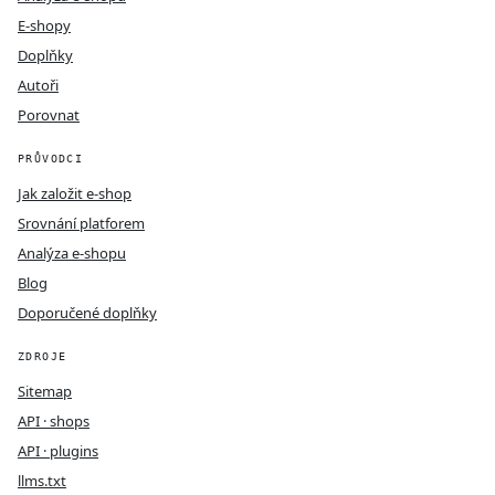
E-shopy
Doplňky
Autoři
Porovnat
PRŮVODCI
Jak založit e-shop
Srovnání platforem
Analýza e-shopu
Blog
Doporučené doplňky
ZDROJE
Sitemap
API · shops
API · plugins
llms.txt