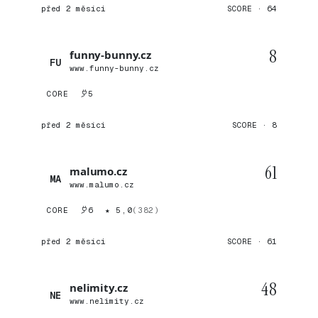
před 2 měsíci
SCORE · 64
8
funny-bunny.cz
FU
www.funny-bunny.cz
CORE
5
před 2 měsíci
SCORE · 8
61
malumo.cz
MA
www.malumo.cz
CORE
6
★ 5,0
(382)
před 2 měsíci
SCORE · 61
48
nelimity.cz
NE
www.nelimity.cz