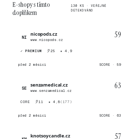
E-shopy s tímto
130 KS · VEŘEJNĚ
doplňkem
DETEKOVÁNO
59
nicopods.cz
NI
www.nicopods.cz
✓ PREMIUM
25
★ 4,9
před 2 měsíci
SCORE · 59
63
senzamedical.cz
SE
www.senzamedical.cz
CORE
11
★ 4,8
(177)
před 2 měsíci
SCORE · 63
57
knotsoycandle.cz
KN