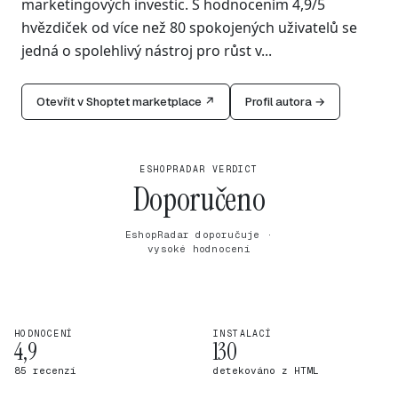
marketingových investic. S hodnocením 4,9/5
hvězdiček od více než 80 spokojených uživatelů se
jedná o spolehlivý nástroj pro růst v...
Otevřít v Shoptet marketplace ↗
Profil autora →
ESHOPRADAR VERDICT
Doporučeno
EshopRadar doporučuje ·
vysoké hodnocení
HODNOCENÍ
INSTALACÍ
4,9
130
85 recenzí
detekováno z HTML