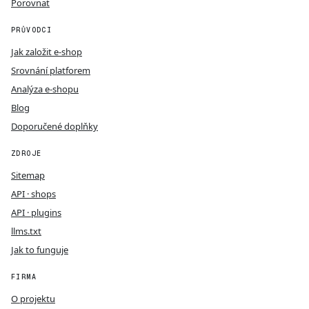
Porovnat
PRŮVODCI
Jak založit e-shop
Srovnání platforem
Analýza e-shopu
Blog
Doporučené doplňky
ZDROJE
Sitemap
API · shops
API · plugins
llms.txt
Jak to funguje
FIRMA
O projektu