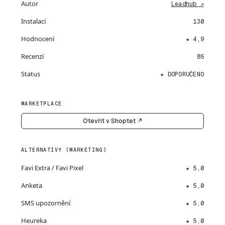
Autor
Leadhub ↗
Instalací
130
Hodnocení
★ 4,9
Recenzí
85
Status
★ DOPORUČENO
MARKETPLACE
Otevřít v Shoptet ↗
ALTERNATIVY (MARKETING)
Favi Extra / Favi Pixel
★ 5,0
Anketa
★ 5,0
SMS upozornění
★ 5,0
Heureka
★ 5,0