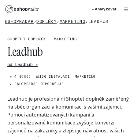
eshop
radar
+ Analyzovat
ESHOPRADAR
›
DOPLŇKY
›
MARKETING
›
LEADHUB
SHOPTET DOPLNĚK · MARKETING
Leadhub
od Leadhub ↗
★ 4,9
(85)
130 INSTALACÍ
MARKETING
★ ESHOPRADAR DOPORUČUJE
Leadhub je profesionální Shoptet doplněk zaměřený
na sběr, organizaci a komunikaci s vašimi zájemci.
Pomocí automatizovaných kampaní a
personalizované komunikace zvyšuje konverzi
zájemců na zákazníky a zlepšuje návratnost vašich