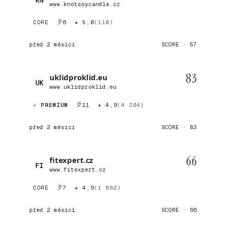
www.knotsoycandle.cz
CORE
6
★ 5,0
(110)
před 2 měsíci
SCORE · 57
83
uklidproklid.eu
UK
www.uklidproklid.eu
✓ PREMIUM
11
★ 4,9
(4 304)
před 2 měsíci
SCORE · 83
66
fitexpert.cz
FI
www.fitexpert.cz
CORE
7
★ 4,9
(1 882)
před 2 měsíci
SCORE · 66