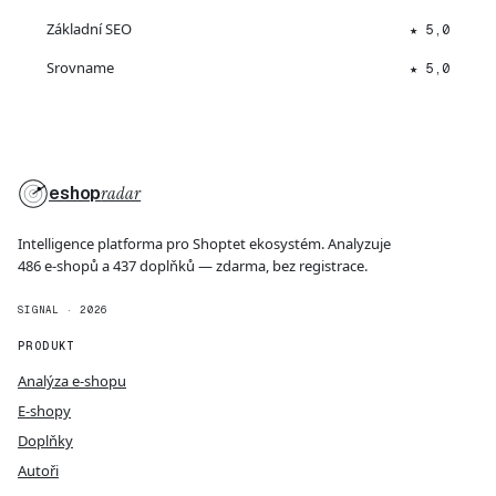
Základní SEO
★ 5,0
Srovname
★ 5,0
eshop
radar
Intelligence platforma pro Shoptet ekosystém. Analyzuje
486 e-shopů a 437 doplňků — zdarma, bez registrace.
SIGNAL · 2026
PRODUKT
Analýza e-shopu
E-shopy
Doplňky
Autoři