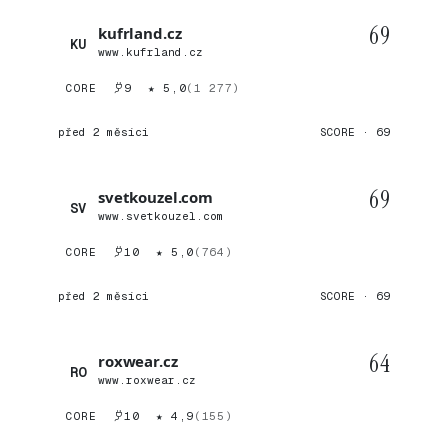
69
kufrland.cz
KU
www.kufrland.cz
CORE
9
★ 5,0
(1 277)
před 2 měsíci
SCORE · 69
69
svetkouzel.com
SV
www.svetkouzel.com
CORE
10
★ 5,0
(764)
před 2 měsíci
SCORE · 69
64
roxwear.cz
RO
www.roxwear.cz
CORE
10
★ 4,9
(155)