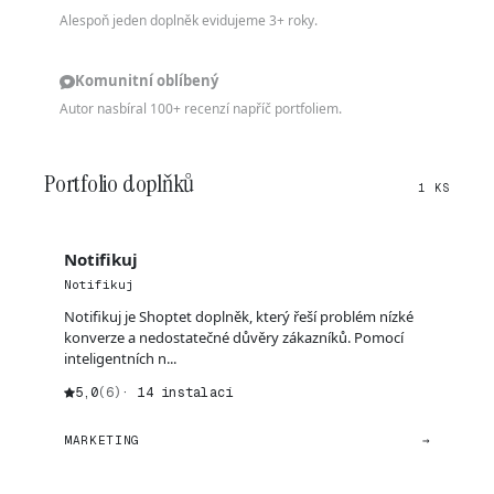
Alespoň jeden doplněk evidujeme 3+ roky.
Komunitní oblíbený
Autor nasbíral 100+ recenzí napříč portfoliem.
Portfolio doplňků
1 KS
Notifikuj
Notifikuj
Notifikuj je Shoptet doplněk, který řeší problém nízké
konverze a nedostatečné důvěry zákazníků. Pomocí
inteligentních n...
5,0
(6)
· 14 instalací
MARKETING
→