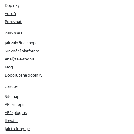
Doplňky
Autoři
Porovnat
PRŮVODCI
Jak založit e-shop
Srovnání platforem
Analýza e-shopu
Blog
Doporučené doplňky
ZDROJE
Sitemap
API · shops
API · plugins
llms.txt
Jak to funguje