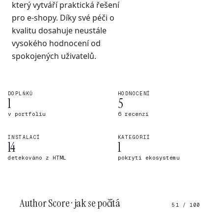
který vytváří praktická řešení
pro e-shopy. Díky své péči o
kvalitu dosahuje neustále
vysokého hodnocení od
spokojených uživatelů.
DOPLŇKŮ
HODNOCENÍ
1
5
v portfoliu
6 recenzí
INSTALACÍ
KATEGORIÍ
14
1
detekováno z HTML
pokrytí ekosystému
Author Score · jak se počítá
51 / 100