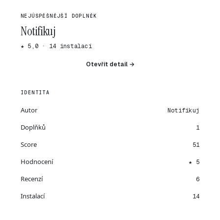
NEJÚSPĚŠNĚJŠÍ DOPLNĚK
Notifikuj
★ 5,0 · 14 instalací
Otevřít detail →
IDENTITA
Autor
Notifikuj
Doplňků
1
Score
51
Hodnocení
★ 5
Recenzí
6
Instalací
14