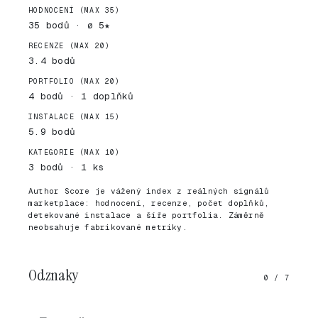
HODNOCENÍ (MAX 35)
35 bodů · ø 5★
RECENZE (MAX 20)
3.4 bodů
PORTFOLIO (MAX 20)
4 bodů · 1 doplňků
INSTALACE (MAX 15)
5.9 bodů
KATEGORIE (MAX 10)
3 bodů · 1 ks
Author Score je vážený index z reálných signálů
marketplace: hodnocení, recenze, počet doplňků,
detekované instalace a šíře portfolia. Záměrně
neobsahuje fabrikované metriky.
Odznaky
0 / 7