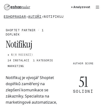
eshop
radar
+ Analyzovat
ESHOPRADAR
›
AUTOŘI
›
NOTIFIKUJ
SHOPTET PARTNER · 1
DOPLNĚK
Notifikuj
★ 5
(6 RECENZÍ)
14 INSTALACÍ
1 KATEGORIE
AUTHOR SCORE
MARKETING
51
Notifikuj je vývojář Shoptet
doplňků zaměřený na
zlepšení komunikace se
SOLIDNÍ
zákazníky. Specialista na
marketingové automatizace,