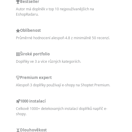
Bestseller
Autor má doplněk v top 10 nejpoužívanějších na
EshopRadaru.
Oblíbenost
Průměrné hodnocení alespoň 4.8 z minimálně 50 recenzí.
Široké portfolio
Doplňky ve 3 a více různých kategoriích.
Premium expert
Alespoň 3 doplňky používají e-shopy na Shoptet Premium.
1000 instalací
Celkově 1000+ detekovaných instalací doplňků napříč e-
shopy.
Dlouhověkost