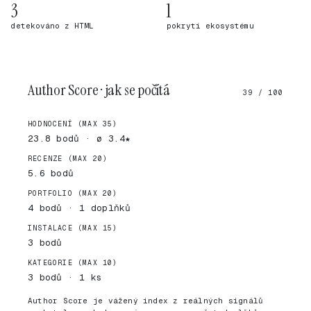
3
1
detekováno z HTML
pokrytí ekosystému
Author Score · jak se počítá
39 / 100
HODNOCENÍ (MAX 35)
23.8 bodů · ø 3.4★
RECENZE (MAX 20)
5.6 bodů
PORTFOLIO (MAX 20)
4 bodů · 1 doplňků
INSTALACE (MAX 15)
3 bodů
KATEGORIE (MAX 10)
3 bodů · 1 ks
Author Score je vážený index z reálných signálů