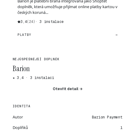
Barion je platební brána integrovaná jako Shoptet
doplněk, která umožňuje přijímat online platby kartou v
českých koruná...
3,4
(24)
· 3 instalace
PLATBY
→
NEJÚSPĚŠNĚJŠÍ DOPLNĚK
Barion
★ 3,4 · 3 instalací
Otevřít detail →
IDENTITA
Autor
Barion Payment
Doplňků
1