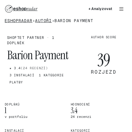
eshop
radar
+ Analyzovat
ESHOPRADAR
›
AUTOŘI
›
BARION PAYMENT
SHOPTET PARTNER · 1
AUTHOR SCORE
DOPLNĚK
Barion Payment
39
★ 3.4
(24 RECENZÍ)
ROZJEZD
3 INSTALACÍ
1 KATEGORIE
PLATBY
DOPLŇKŮ
HODNOCENÍ
1
3.4
v portfoliu
24 recenzí
INSTALACÍ
KATEGORIÍ