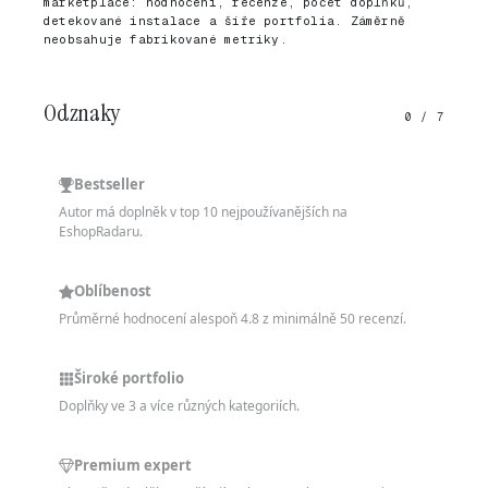
marketplace: hodnocení, recenze, počet doplňků,
detekované instalace a šíře portfolia. Záměrně
neobsahuje fabrikované metriky.
Odznaky
0 / 7
Bestseller
Autor má doplněk v top 10 nejpoužívanějších na
EshopRadaru.
Oblíbenost
Průměrné hodnocení alespoň 4.8 z minimálně 50 recenzí.
Široké portfolio
Doplňky ve 3 a více různých kategoriích.
Premium expert