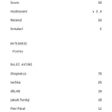
Score
39
Hodnocení
★ 3.4
Recenzí
24
Instalací
3
KATEGORIE
Platby
DALŠÍ AUTOŘI
Shoptet.cz
76
techka
25
dkLAB
19
Jakub Turský
18
Petr Páral
11