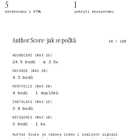
5
1
detekováno z HTML
pokrytí ekosystému
Author Score · jak se počítá
40 / 100
HODNOCENÍ (MAX 35)
24.5 bodů · ø 3.5★
RECENZE (MAX 20)
4.3 bodů
PORTFOLIO (MAX 20)
4 bodů · 1 doplňků
INSTALACE (MAX 15)
3.9 bodů
KATEGORIE (MAX 10)
3 bodů · 1 ks
Author Score je vážený index z reálných signálů