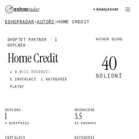
eshop
radar
+ Analyzovat
ESHOPRADAR
›
AUTOŘI
›
HOME CREDIT
SHOPTET PARTNER · 1
AUTHOR SCORE
DOPLNĚK
Home Credit
40
★ 3.5
(11 RECENZÍ)
SOLIDNÍ
5 INSTALACÍ
1 KATEGORIE
PLATBY
DOPLŇKŮ
HODNOCENÍ
1
3.5
v portfoliu
11 recenzí
INSTALACÍ
KATEGORIÍ