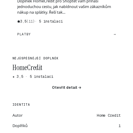
Doplněk HomeCredit pro Shoptet vám přináší
jednoduchou cestu, jak nabídnout vašim zákazníkům
nákup na splátky. Řeší tak...
3,5
(11)
· 5 instalací
PLATBY
→
NEJÚSPĚŠNĚJŠÍ DOPLNĚK
HomeCredit
★ 3,5 · 5 instalací
Otevřít detail →
IDENTITA
Autor
Home Credit
Doplňků
1