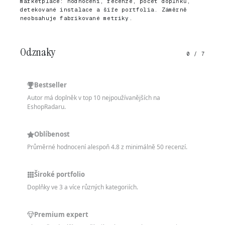
marketplace: hodnocení, recenze, počet doplňků,
detekované instalace a šíře portfolia. Záměrně
neobsahuje fabrikované metriky.
Odznaky
0 / 7
Bestseller
Autor má doplněk v top 10 nejpoužívanějších na
EshopRadaru.
Oblíbenost
Průměrné hodnocení alespoň 4.8 z minimálně 50 recenzí.
Široké portfolio
Doplňky ve 3 a více různých kategoriích.
Premium expert