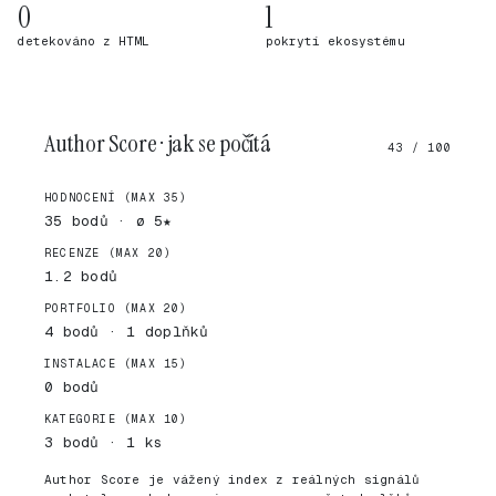
0
1
detekováno z HTML
pokrytí ekosystému
Author Score · jak se počítá
43 / 100
HODNOCENÍ (MAX 35)
35 bodů · ø 5★
RECENZE (MAX 20)
1.2 bodů
PORTFOLIO (MAX 20)
4 bodů · 1 doplňků
INSTALACE (MAX 15)
0 bodů
KATEGORIE (MAX 10)
3 bodů · 1 ks
Author Score je vážený index z reálných signálů