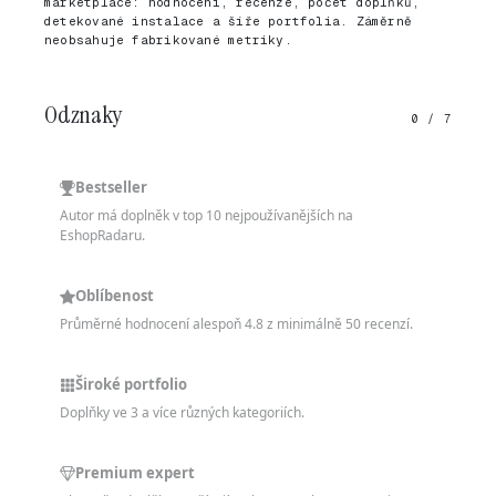
marketplace: hodnocení, recenze, počet doplňků,
detekované instalace a šíře portfolia. Záměrně
neobsahuje fabrikované metriky.
Odznaky
0 / 7
Bestseller
Autor má doplněk v top 10 nejpoužívanějších na
EshopRadaru.
Oblíbenost
Průměrné hodnocení alespoň 4.8 z minimálně 50 recenzí.
Široké portfolio
Doplňky ve 3 a více různých kategoriích.
Premium expert