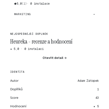
5,0
(1)
· 0 instalace
MARKETING
→
NEJÚSPĚŠNĚJŠÍ DOPLNĚK
Heureka - recenze a hodnocení
★ 5,0 · 0 instalací
Otevřít detail →
IDENTITA
Autor
Adam Zátopek
Doplňků
1
Score
43
Hodnocení
★ 5