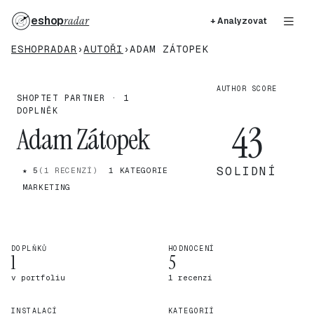
eshop
radar
+ Analyzovat
ESHOPRADAR
›
AUTOŘI
›
ADAM ZÁTOPEK
AUTHOR SCORE
SHOPTET PARTNER · 1
DOPLNĚK
43
Adam Zátopek
SOLIDNÍ
★ 5
(1 RECENZÍ)
1 KATEGORIE
MARKETING
DOPLŇKŮ
HODNOCENÍ
1
5
v portfoliu
1 recenzí
INSTALACÍ
KATEGORIÍ