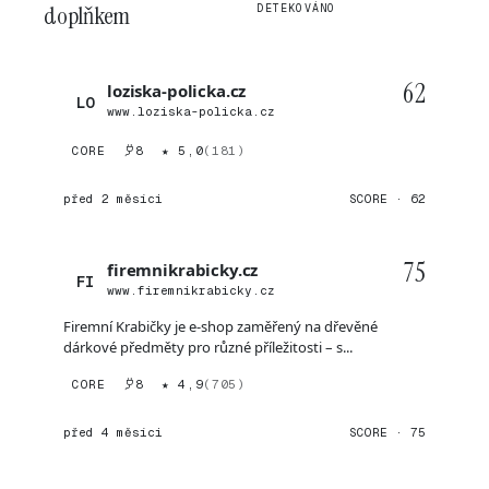
doplňkem
DETEKOVÁNO
62
loziska-policka.cz
LO
www.loziska-policka.cz
CORE
8
★ 5,0
(181)
před 2 měsíci
SCORE · 62
75
firemnikrabicky.cz
FI
www.firemnikrabicky.cz
Firemní Krabičky je e-shop zaměřený na dřevěné
dárkové předměty pro různé příležitosti – s...
CORE
8
★ 4,9
(705)
před 4 měsíci
SCORE · 75