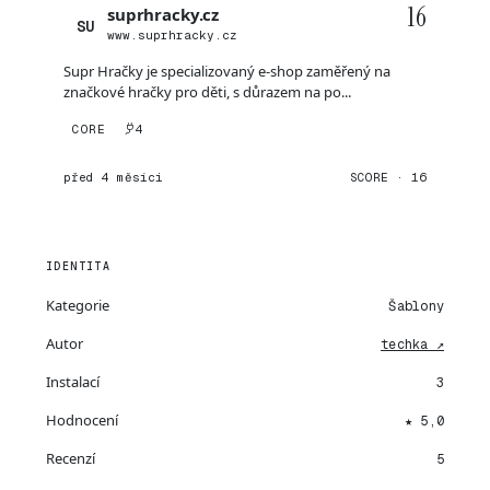
16
suprhracky.cz
SU
www.suprhracky.cz
Supr Hračky je specializovaný e-shop zaměřený na
značkové hračky pro děti, s důrazem na po...
CORE
4
před 4 měsíci
SCORE · 16
IDENTITA
Kategorie
Šablony
Autor
techka ↗
Instalací
3
Hodnocení
★ 5,0
Recenzí
5