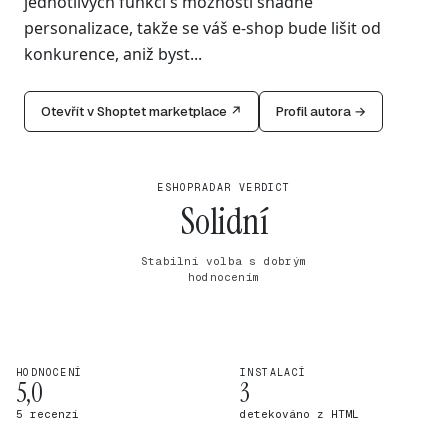
jednotlivých funkcí s možností snadné
personalizace, takže se váš e-shop bude lišit od
konkurence, aniž byst...
Otevřít v Shoptet marketplace ↗
Profil autora →
ESHOPRADAR VERDICT
Solidní
Stabilní volba s dobrým
hodnocením
HODNOCENÍ
INSTALACÍ
5,0
3
5 recenzí
detekováno z HTML