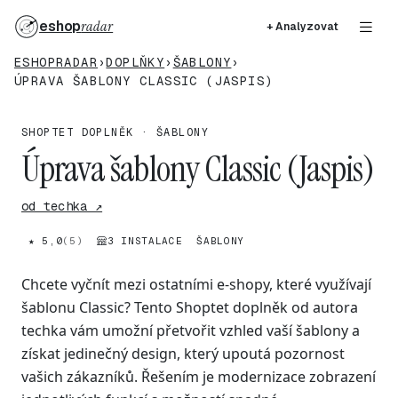
eshop
radar
+ Analyzovat
ESHOPRADAR
›
DOPLŇKY
›
ŠABLONY
›
ÚPRAVA ŠABLONY CLASSIC (JASPIS)
SHOPTET DOPLNĚK · ŠABLONY
Úprava šablony Classic (Jaspis)
od techka ↗
★ 5,0
(5)
3 INSTALACE
ŠABLONY
Chcete vyčnít mezi ostatními e-shopy, které využívají
šablonu Classic? Tento Shoptet doplněk od autora
techka vám umožní přetvořit vzhled vaší šablony a
získat jedinečný design, který upoutá pozornost
vašich zákazníků. Řešením je modernizace zobrazení