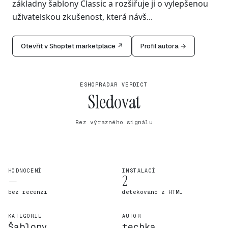
základny šablony Classic a rozšiřuje ji o vylepšenou
uživatelskou zkušenost, která návš...
Otevřít v Shoptet marketplace ↗
Profil autora →
ESHOPRADAR VERDICT
Sledovat
Bez výrazného signálu
HODNOCENÍ
INSTALACÍ
—
2
bez recenzí
detekováno z HTML
KATEGORIE
AUTOR
Šablony
techka