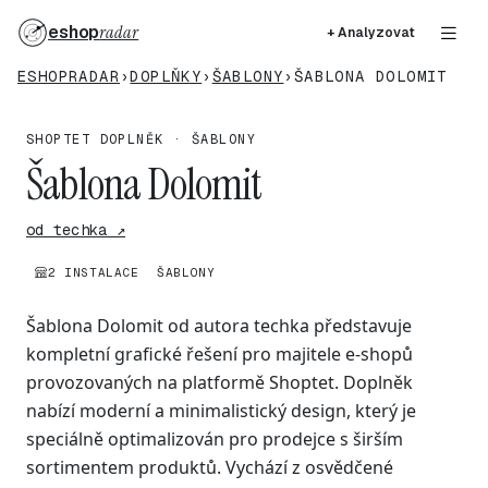
eshop
radar
+ Analyzovat
ESHOPRADAR
›
DOPLŇKY
›
ŠABLONY
›
ŠABLONA DOLOMIT
SHOPTET DOPLNĚK · ŠABLONY
Šablona Dolomit
od techka ↗
2 INSTALACE
ŠABLONY
Šablona Dolomit od autora techka představuje
kompletní grafické řešení pro majitele e-shopů
provozovaných na platformě Shoptet. Doplněk
nabízí moderní a minimalistický design, který je
speciálně optimalizován pro prodejce s širším
sortimentem produktů. Vychází z osvědčené