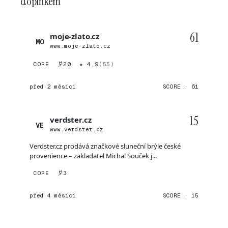
doplňkem
61
moje-zlato.cz
MO
www.moje-zlato.cz
CORE
20
★ 4,9
(55)
před 2 měsíci
SCORE · 61
15
verdster.cz
VE
www.verdster.cz
Verdster.cz prodává značkové sluneční brýle české
provenience – zakladatel Michal Souček j...
CORE
3
před 4 měsíci
SCORE · 15