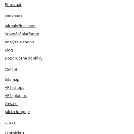
Porovnat
PRŮVODCI
Jak založit e-shop
Srovnání platforem
Analýza e-shopu
Blog
Doporučené doplňky
ZDROJE
Sitemap
API · shops
API · plugins
llms.txt
Jak to funguje
FIRMA
O projektu