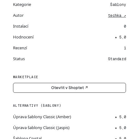
Kategorie
Šablony
Autor
techka ↗
Instalací
0
Hodnocení
★ 5,0
Recenzí
1
Status
Standard
MARKETPLACE
Otevřít v Shoptet ↗
ALTERNATIVY (ŠABLONY)
Úprava šablony Classic (Amber)
★ 5,0
Úprava šablony Classic (Jaspis)
★ 5,0
Šablona Crystal
★ 5,0