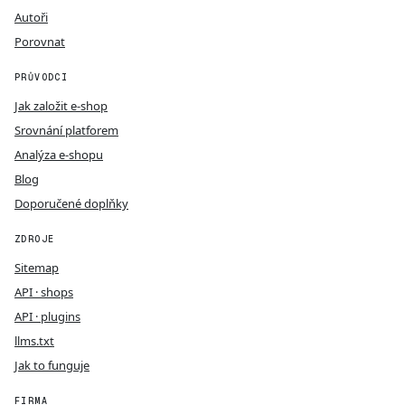
Autoři
Porovnat
PRŮVODCI
Jak založit e-shop
Srovnání platforem
Analýza e-shopu
Blog
Doporučené doplňky
ZDROJE
Sitemap
API · shops
API · plugins
llms.txt
Jak to funguje
FIRMA