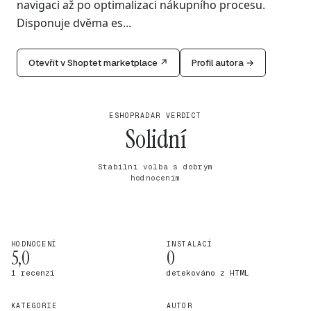
navigaci až po optimalizaci nákupního procesu.
Disponuje dvěma es...
Otevřít v Shoptet marketplace ↗
Profil autora →
ESHOPRADAR VERDICT
Solidní
Stabilní volba s dobrým
hodnocením
HODNOCENÍ
INSTALACÍ
5,0
0
1 recenzí
detekováno z HTML
KATEGORIE
AUTOR