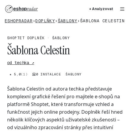
eshop
radar
+ Analyzovat
ESHOPRADAR
›
DOPLŇKY
›
ŠABLONY
›
ŠABLONA CELESTIN
SHOPTET DOPLNĚK · ŠABLONY
Šablona Celestin
od techka ↗
★ 5,0
(1)
0 INSTALACE
ŠABLONY
Šablona Celestin od autora techka představuje
komplexní grafické řešení pro majitele e-shopů na
platformě Shoptet, které transformuje vzhled a
funkčnost jejich online prodejny. Doplněk řeší hned
několik klíčových aspektů uživatelské zkušenosti –
od vizuálního zpracování stránky přes intuitivní