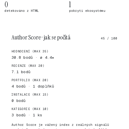
0
1
detekováno z HTML
pokrytí ekosystému
Author Score · jak se počítá
45 / 100
HODNOCENÍ (MAX 35)
30.8 bodů · ø 4.4★
RECENZE (MAX 20)
7.1 bodů
PORTFOLIO (MAX 20)
4 bodů · 1 doplňků
INSTALACE (MAX 15)
0 bodů
KATEGORIE (MAX 10)
3 bodů · 1 ks
Author Score je vážený index z reálných signálů