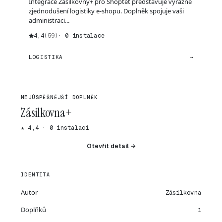
Integrace Zásilkovny+ pro Shoptet představuje výrazné
zjednodušení logistiky e-shopu. Doplněk spojuje vaši
administraci...
4,4
(59)
· 0 instalace
LOGISTIKA
→
NEJÚSPĚŠNĚJŠÍ DOPLNĚK
Zásilkovna+
★ 4,4 · 0 instalací
Otevřít detail →
IDENTITA
Autor
Zásilkovna
Doplňků
1