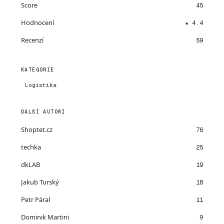
Score
45
Hodnocení
★ 4.4
Recenzí
59
KATEGORIE
Logistika
DALŠÍ AUTOŘI
Shoptet.cz
76
techka
25
dkLAB
19
Jakub Turský
18
Petr Páral
11
Dominik Martini
9