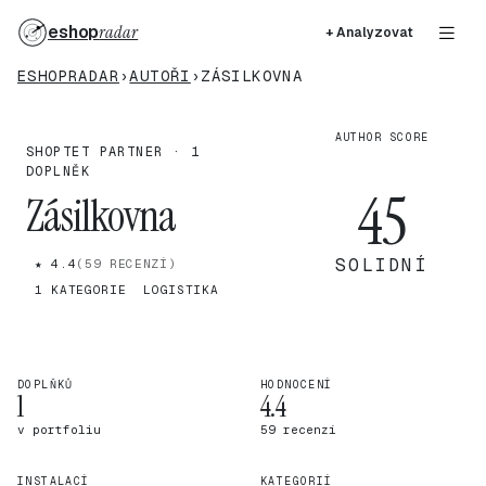
eshop
radar
+ Analyzovat
ESHOPRADAR
›
AUTOŘI
›
ZÁSILKOVNA
AUTHOR SCORE
SHOPTET PARTNER · 1
DOPLNĚK
45
Zásilkovna
SOLIDNÍ
★ 4.4
(59 RECENZÍ)
1 KATEGORIE
LOGISTIKA
DOPLŇKŮ
HODNOCENÍ
1
4.4
v portfoliu
59 recenzí
INSTALACÍ
KATEGORIÍ