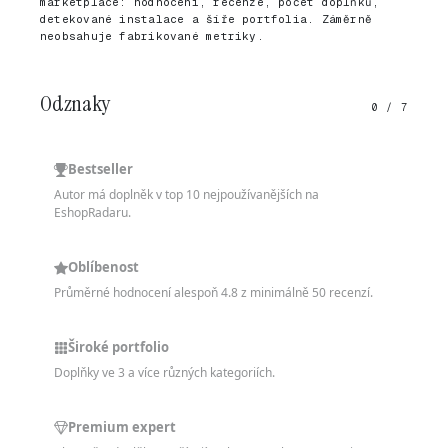
marketplace: hodnocení, recenze, počet doplňků,
detekované instalace a šíře portfolia. Záměrně
neobsahuje fabrikované metriky.
Odznaky
0 / 7
Bestseller
Autor má doplněk v top 10 nejpoužívanějších na
EshopRadaru.
Oblíbenost
Průměrné hodnocení alespoň 4.8 z minimálně 50 recenzí.
Široké portfolio
Doplňky ve 3 a více různých kategoriích.
Premium expert