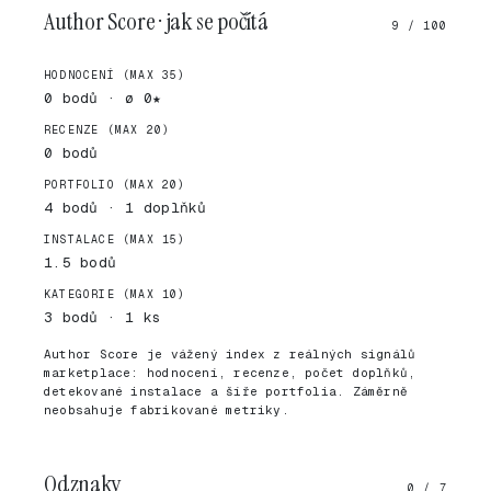
Author Score · jak se počítá
9 / 100
HODNOCENÍ (MAX 35)
0 bodů · ø 0★
RECENZE (MAX 20)
0 bodů
PORTFOLIO (MAX 20)
4 bodů · 1 doplňků
INSTALACE (MAX 15)
1.5 bodů
KATEGORIE (MAX 10)
3 bodů · 1 ks
Author Score je vážený index z reálných signálů
marketplace: hodnocení, recenze, počet doplňků,
detekované instalace a šíře portfolia. Záměrně
neobsahuje fabrikované metriky.
Odznaky
0 / 7