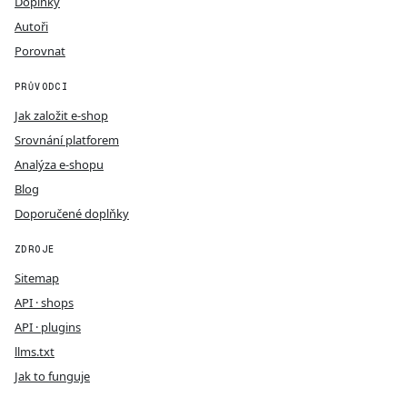
Doplňky
Autoři
Porovnat
PRŮVODCI
Jak založit e-shop
Srovnání platforem
Analýza e-shopu
Blog
Doporučené doplňky
ZDROJE
Sitemap
API · shops
API · plugins
llms.txt
Jak to funguje