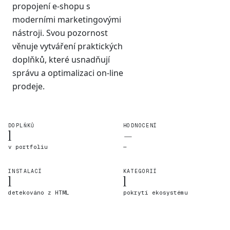
propojení e-shopu s
moderními marketingovými
nástroji. Svou pozornost
věnuje vytváření praktických
doplňků, které usnadňují
správu a optimalizaci on-line
prodeje.
DOPLŇKŮ
HODNOCENÍ
1
—
v portfoliu
—
INSTALACÍ
KATEGORIÍ
1
1
detekováno z HTML
pokrytí ekosystému