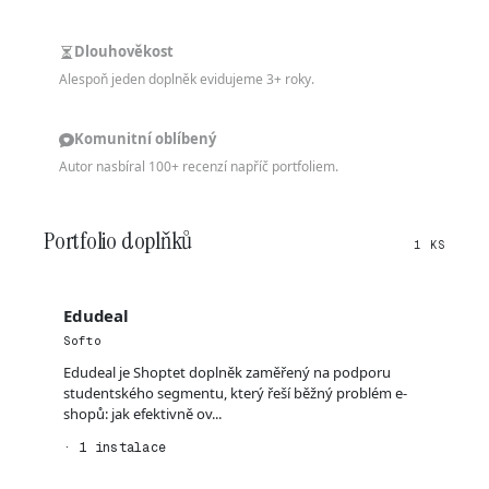
Dlouhověkost
Alespoň jeden doplněk evidujeme 3+ roky.
Komunitní oblíbený
Autor nasbíral 100+ recenzí napříč portfoliem.
Portfolio doplňků
1 KS
Edudeal
Softo
Edudeal je Shoptet doplněk zaměřený na podporu
studentského segmentu, který řeší běžný problém e-
shopů: jak efektivně ov...
· 1 instalace