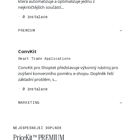
která automatizuje a optimalizuje jednu z
nejkritičtějších součástí...
· 0 instalace
PREMIUM
→
ConvKit
Smart Trade Applications
ConvKit pro Shoptet představuje výkonný nástroj pro
zvýšení konverzního poměru e-shopu. Doplněk řeší
základní problém, s...
· 0 instalace
MARKETING
→
NEJÚSPĚŠNĚJŠÍ DOPLNĚK
PriceKit™ PREMIUM