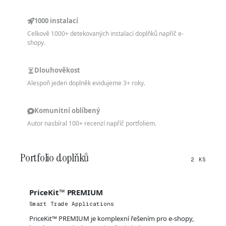
1000 instalací
Celkově 1000+ detekovaných instalací doplňků napříč e-
shopy.
Dlouhověkost
Alespoň jeden doplněk evidujeme 3+ roky.
Komunitní oblíbený
Autor nasbíral 100+ recenzí napříč portfoliem.
Portfolio doplňků
2 KS
PriceKit™ PREMIUM
Smart Trade Applications
PriceKit™ PREMIUM je komplexní řešením pro e-shopy,