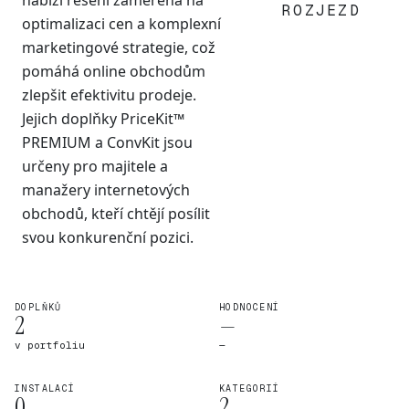
nabízí řešení zaměřená na
ROZJEZD
optimalizaci cen a komplexní
marketingové strategie, což
pomáhá online obchodům
zlepšit efektivitu prodeje.
Jejich doplňky PriceKit™
PREMIUM a ConvKit jsou
určeny pro majitele a
manažery internetových
obchodů, kteří chtějí posílit
svou konkurenční pozici.
DOPLŇKŮ
HODNOCENÍ
2
—
v portfoliu
—
INSTALACÍ
KATEGORIÍ
0
2