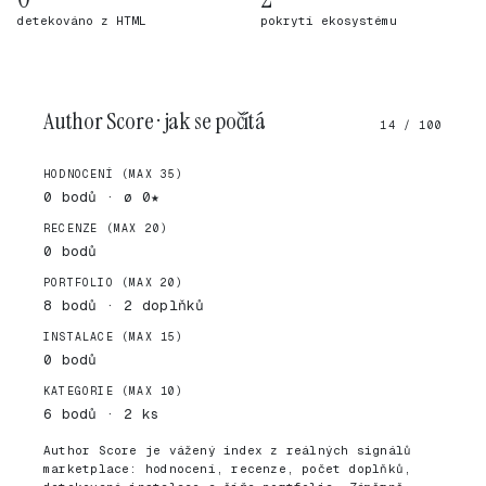
detekováno z HTML
pokrytí ekosystému
Author Score · jak se počítá
14 / 100
HODNOCENÍ (MAX 35)
0 bodů · ø 0★
RECENZE (MAX 20)
0 bodů
PORTFOLIO (MAX 20)
8 bodů · 2 doplňků
INSTALACE (MAX 15)
0 bodů
KATEGORIE (MAX 10)
6 bodů · 2 ks
Author Score je vážený index z reálných signálů
marketplace: hodnocení, recenze, počet doplňků,