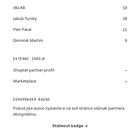
dkLAB
19
Jakub Turský
18
Petr Páral
11
Dominik Martini
9
EXTERNÍ ZDROJE
Shoptet partner profil
↗
Marketplace
↗
ESHOPRADAR BADGE
Pokud jste autor, vystavte si na své stránce odznak partnera
ekosystému.
Stáhnout badge →