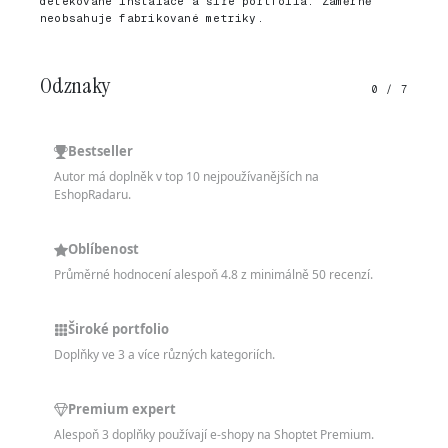
detekované instalace a šíře portfolia. Záměrně
neobsahuje fabrikované metriky.
Odznaky
0 / 7
Bestseller
Autor má doplněk v top 10 nejpoužívanějších na
EshopRadaru.
Oblíbenost
Průměrné hodnocení alespoň 4.8 z minimálně 50 recenzí.
Široké portfolio
Doplňky ve 3 a více různých kategoriích.
Premium expert
Alespoň 3 doplňky používají e-shopy na Shoptet Premium.