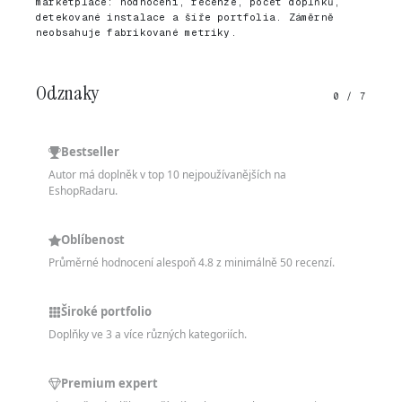
marketplace: hodnocení, recenze, počet doplňků,
detekované instalace a šíře portfolia. Záměrně
neobsahuje fabrikované metriky.
Odznaky
0 / 7
Bestseller
Autor má doplněk v top 10 nejpoužívanějších na
EshopRadaru.
Oblíbenost
Průměrné hodnocení alespoň 4.8 z minimálně 50 recenzí.
Široké portfolio
Doplňky ve 3 a více různých kategoriích.
Premium expert