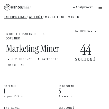
eshop
radar
+ Analyzovat
ESHOPRADAR
›
AUTOŘI
›
MARKETING MINER
AUTHOR SCORE
SHOPTET PARTNER · 1
DOPLNĚK
44
Marketing Miner
SOLIDNÍ
★ 5
(2 RECENZÍ)
1 KATEGORIE
MARKETING
DOPLŇKŮ
HODNOCENÍ
1
5
v portfoliu
2 recenzí
INSTALACÍ
KATEGORIÍ