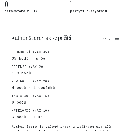
0
1
detekováno z HTML
pokrytí ekosystému
Author Score · jak se počítá
44 / 100
HODNOCENÍ (MAX 35)
35 bodů · ø 5★
RECENZE (MAX 20)
1.9 bodů
PORTFOLIO (MAX 20)
4 bodů · 1 doplňků
INSTALACE (MAX 15)
0 bodů
KATEGORIE (MAX 10)
3 bodů · 1 ks
Author Score je vážený index z reálných signálů