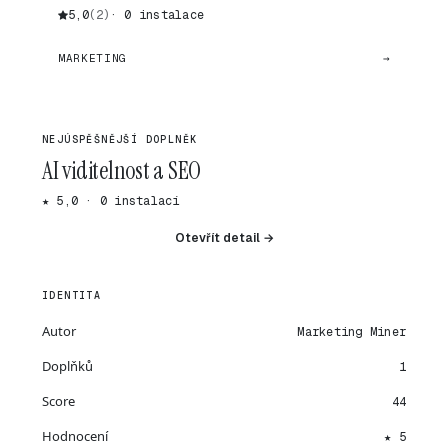
5,0
(2)
· 0 instalace
MARKETING
→
NEJÚSPĚŠNĚJŠÍ DOPLNĚK
AI viditelnost a SEO
★ 5,0 · 0 instalací
Otevřít detail →
IDENTITA
Autor
Marketing Miner
Doplňků
1
Score
44
Hodnocení
★ 5