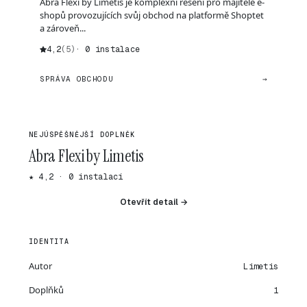
Abra Flexi by Limetis je komplexní řešení pro majitele e-
shopů provozujících svůj obchod na platformě Shoptet
a zároveň...
4,2
(5)
· 0 instalace
SPRÁVA OBCHODU
→
NEJÚSPĚŠNĚJŠÍ DOPLNĚK
Abra Flexi by Limetis
★ 4,2 · 0 instalací
Otevřít detail →
IDENTITA
Autor
Limetis
Doplňků
1