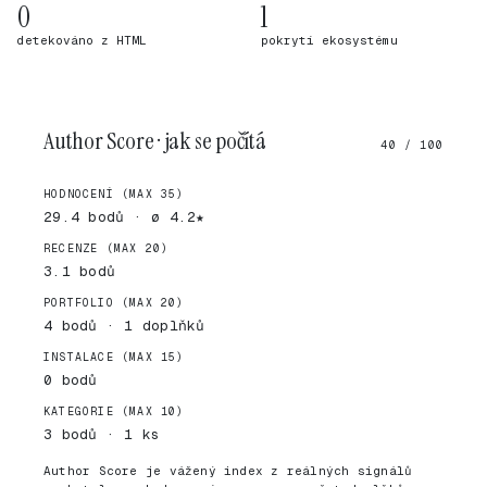
0
1
detekováno z HTML
pokrytí ekosystému
Author Score · jak se počítá
40 / 100
HODNOCENÍ (MAX 35)
29.4 bodů · ø 4.2★
RECENZE (MAX 20)
3.1 bodů
PORTFOLIO (MAX 20)
4 bodů · 1 doplňků
INSTALACE (MAX 15)
0 bodů
KATEGORIE (MAX 10)
3 bodů · 1 ks
Author Score je vážený index z reálných signálů