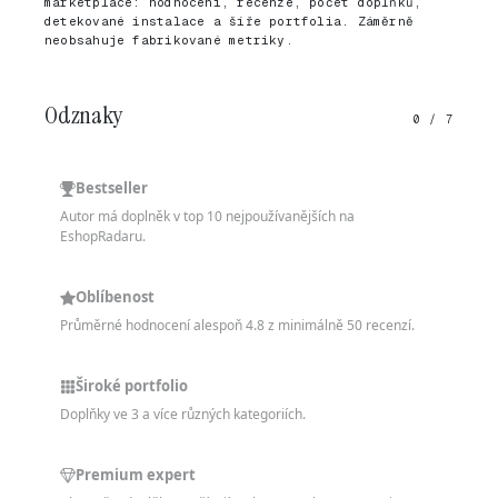
marketplace: hodnocení, recenze, počet doplňků,
detekované instalace a šíře portfolia. Záměrně
neobsahuje fabrikované metriky.
Odznaky
0 / 7
Bestseller
Autor má doplněk v top 10 nejpoužívanějších na
EshopRadaru.
Oblíbenost
Průměrné hodnocení alespoň 4.8 z minimálně 50 recenzí.
Široké portfolio
Doplňky ve 3 a více různých kategoriích.
Premium expert