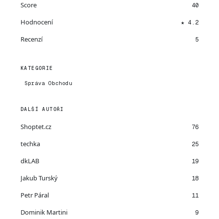
Score
40
Hodnocení
★ 4.2
Recenzí
5
KATEGORIE
Správa Obchodu
DALŠÍ AUTOŘI
Shoptet.cz
76
techka
25
dkLAB
19
Jakub Turský
18
Petr Páral
11
Dominik Martini
9