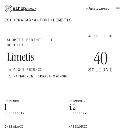
eshop
radar
+ Analyzovat
ESHOPRADAR
›
AUTOŘI
›
LIMETIS
AUTHOR SCORE
SHOPTET PARTNER · 1
DOPLNĚK
40
Limetis
SOLIDNÍ
★ 4.2
(5 RECENZÍ)
1 KATEGORIE
SPRÁVA OBCHODU
DOPLŇKŮ
HODNOCENÍ
1
4.2
v portfoliu
5 recenzí
INSTALACÍ
KATEGORIÍ