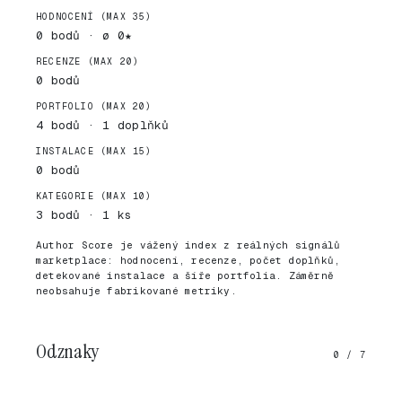
HODNOCENÍ (MAX 35)
0 bodů · ø 0★
RECENZE (MAX 20)
0 bodů
PORTFOLIO (MAX 20)
4 bodů · 1 doplňků
INSTALACE (MAX 15)
0 bodů
KATEGORIE (MAX 10)
3 bodů · 1 ks
Author Score je vážený index z reálných signálů
marketplace: hodnocení, recenze, počet doplňků,
detekované instalace a šíře portfolia. Záměrně
neobsahuje fabrikované metriky.
Odznaky
0 / 7