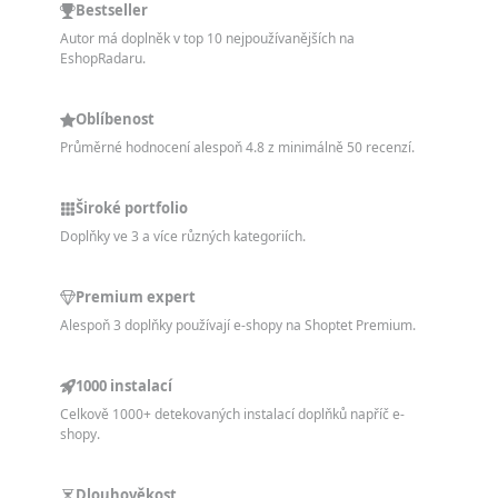
Bestseller
Autor má doplněk v top 10 nejpoužívanějších na
EshopRadaru.
Oblíbenost
Průměrné hodnocení alespoň 4.8 z minimálně 50 recenzí.
Široké portfolio
Doplňky ve 3 a více různých kategoriích.
Premium expert
Alespoň 3 doplňky používají e-shopy na Shoptet Premium.
1000 instalací
Celkově 1000+ detekovaných instalací doplňků napříč e-
shopy.
Dlouhověkost