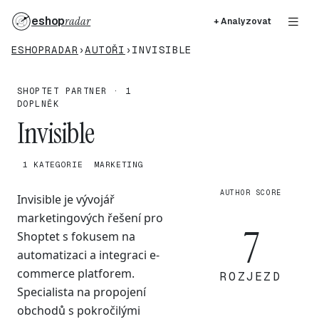
eshop
radar
+ Analyzovat
ESHOPRADAR
›
AUTOŘI
›
INVISIBLE
SHOPTET PARTNER · 1
DOPLNĚK
Invisible
1 KATEGORIE
MARKETING
AUTHOR SCORE
Invisible je vývojář
marketingových řešení pro
7
Shoptet s fokusem na
automatizaci a integraci e-
commerce platforem.
ROZJEZD
Specialista na propojení
obchodů s pokročilými