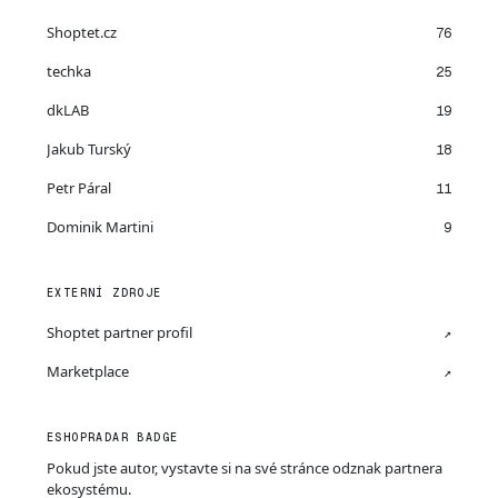
Shoptet.cz
76
techka
25
dkLAB
19
Jakub Turský
18
Petr Páral
11
Dominik Martini
9
EXTERNÍ ZDROJE
Shoptet partner profil
↗
Marketplace
↗
ESHOPRADAR BADGE
Pokud jste autor, vystavte si na své stránce odznak partnera
ekosystému.