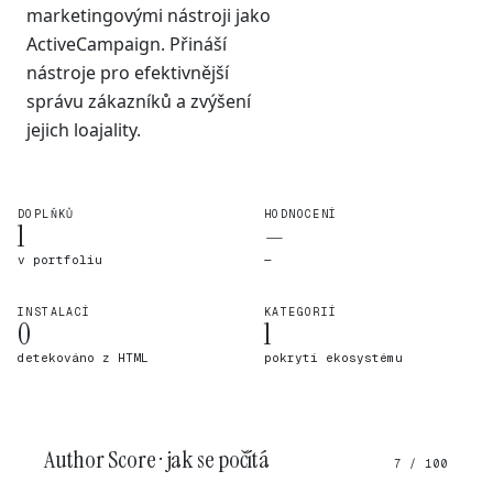
marketingovými nástroji jako
ActiveCampaign. Přináší
nástroje pro efektivnější
správu zákazníků a zvýšení
jejich loajality.
DOPLŇKŮ
HODNOCENÍ
1
—
v portfoliu
—
INSTALACÍ
KATEGORIÍ
0
1
detekováno z HTML
pokrytí ekosystému
Author Score · jak se počítá
7 / 100