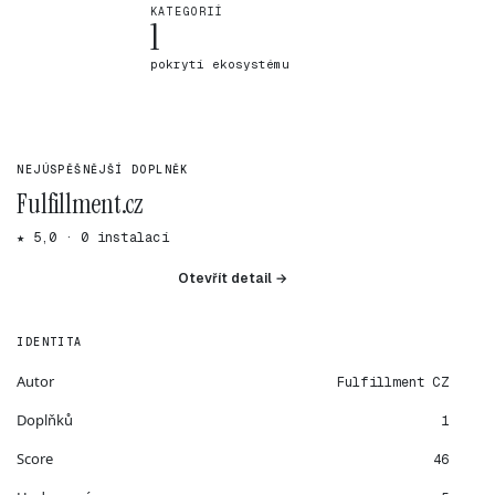
KATEGORIÍ
1
pokrytí ekosystému
NEJÚSPĚŠNĚJŠÍ DOPLNĚK
Fulfillment.cz
★ 5,0 · 0 instalací
Otevřít detail →
IDENTITA
Autor
Fulfillment CZ
Doplňků
1
Score
46