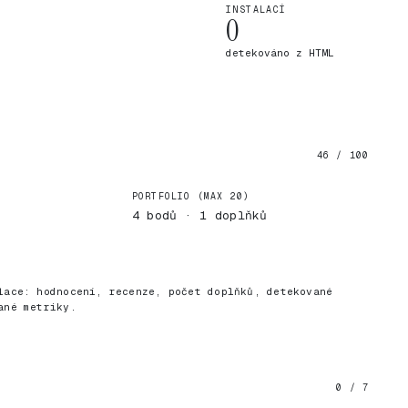
INSTALACÍ
0
detekováno z HTML
46 / 100
PORTFOLIO (MAX 20)
4 bodů · 1 doplňků
)
lace: hodnocení, recenze, počet doplňků, detekované
ané metriky.
0 / 7