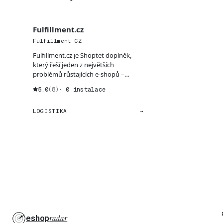
Fulfillment.cz
Fulfillment CZ
Fulfillment.cz je Shoptet doplněk,
který řeší jeden z největších
problémů růstajících e-shopů –
správu skladu, logistiky...
5,0
(8)
· 0 instalace
LOGISTIKA
→
eshop
radar