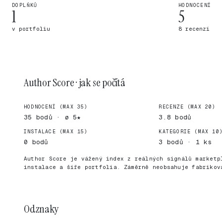
DOPLŇKŮ
HODNOCENÍ
1
5
v portfoliu
8 recenzí
Author Score · jak se počítá
HODNOCENÍ (MAX 35)
RECENZE (MAX 20)
35 bodů · ø 5★
3.8 bodů
INSTALACE (MAX 15)
KATEGORIE (MAX 10
0 bodů
3 bodů · 1 ks
Author Score je vážený index z reálných signálů marketp
instalace a šíře portfolia. Záměrně neobsahuje fabrikov
Odznaky