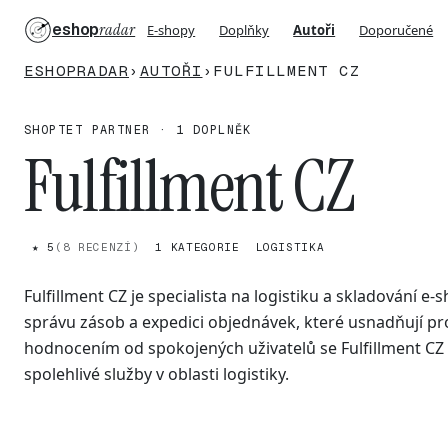
eshop
radar
E-shopy
Doplňky
Autoři
Doporučené
ESHOPRADAR
›
AUTOŘI
›
FULFILLMENT CZ
SHOPTET PARTNER · 1 DOPLNĚK
Fulfillment CZ
★ 5
(8 RECENZÍ)
1 KATEGORIE
LOGISTIKA
Fulfillment CZ je specialista na logistiku a skladování e
správu zásob a expedici objednávek, které usnadňují pr
hodnocením od spokojených uživatelů se Fulfillment CZ 
spolehlivé služby v oblasti logistiky.