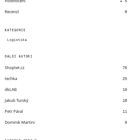
Hodnocení
★ 5
Recenzí
8
KATEGORIE
Logistika
DALŠÍ AUTOŘI
Shoptet.cz
76
techka
25
dkLAB
19
Jakub Turský
18
Petr Páral
11
Dominik Martini
9