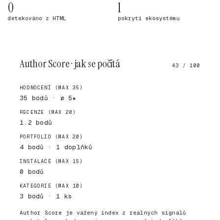
0
1
detekováno z HTML
pokrytí ekosystému
Author Score · jak se počítá
43 / 100
HODNOCENÍ (MAX 35)
35 bodů · ø 5★
RECENZE (MAX 20)
1.2 bodů
PORTFOLIO (MAX 20)
4 bodů · 1 doplňků
INSTALACE (MAX 15)
0 bodů
KATEGORIE (MAX 10)
3 bodů · 1 ks
Author Score je vážený index z reálných signálů