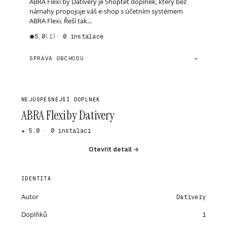
ABRA Flexi by Dativery je Shoptet doplněk, který bez
námahy propojuje váš e-shop s účetním systémem
ABRA Flexi. Řeší tak...
5,0
(1)
· 0 instalace
SPRÁVA OBCHODU
→
NEJÚSPĚŠNĚJŠÍ DOPLNĚK
ABRA Flexi by Dativery
★ 5,0 · 0 instalací
Otevřít detail →
IDENTITA
Autor
Dativery
Doplňků
1