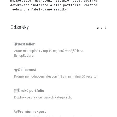
marketplace: hodnocení, recenze, počet doplňků,
detekované instalace a šíře portfolia. Záměrně
neobsahuje fabrikované metriky.
Odznaky
0 / 7
Bestseller
Autor má doplněk v top 10 nejpoužívanějších na
EshopRadaru.
Oblíbenost
Průměrné hodnocení alespoň 4.8 z minimálně 50 recenzí.
Široké portfolio
Doplňky ve 3 a více různých kategoriích.
Premium expert