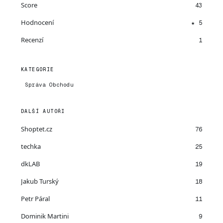
Score
43
Hodnocení
★ 5
Recenzí
1
KATEGORIE
Správa Obchodu
DALŠÍ AUTOŘI
Shoptet.cz
76
techka
25
dkLAB
19
Jakub Turský
18
Petr Páral
11
Dominik Martini
9