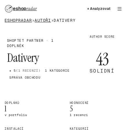
eshop
radar
+ Analyzovat
ESHOPRADAR
›
AUTOŘI
›
DATIVERY
AUTHOR SCORE
SHOPTET PARTNER · 1
DOPLNĚK
43
Dativery
SOLIDNÍ
★ 5
(1 RECENZÍ)
1 KATEGORIE
SPRÁVA OBCHODU
DOPLŇKŮ
HODNOCENÍ
1
5
v portfoliu
1 recenzí
INSTALACÍ
KATEGORIÍ