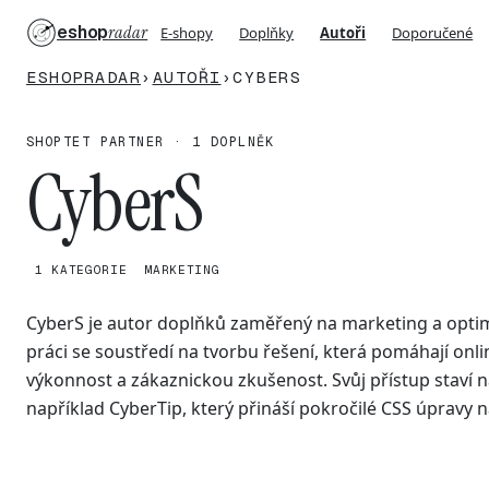
eshop
radar
E-shopy
Doplňky
Autoři
Doporučené
ESHOPRADAR
›
AUTOŘI
›
CYBERS
SHOPTET PARTNER · 1 DOPLNĚK
CyberS
1 KATEGORIE
MARKETING
CyberS je autor doplňků zaměřený na marketing a opti
práci se soustředí na tvorbu řešení, která pomáhají onl
výkonnost a zákaznickou zkušenost. Svůj přístup staví na
například CyberTip, který přináší pokročilé CSS úpravy