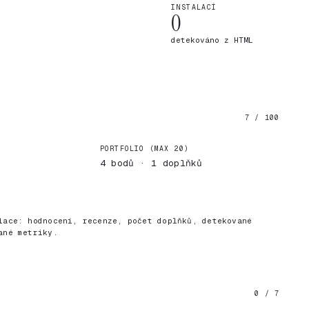
INSTALACÍ
0
detekováno z HTML
7 / 100
PORTFOLIO (MAX 20)
4 bodů · 1 doplňků
)
lace: hodnocení, recenze, počet doplňků, detekované
ané metriky.
0 / 7