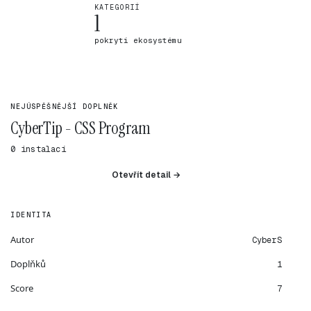
KATEGORIÍ
1
pokrytí ekosystému
NEJÚSPĚŠNĚJŠÍ DOPLNĚK
CyberTip - CSS Program
0 instalací
Otevřít detail →
IDENTITA
Autor
CyberS
Doplňků
1
Score
7