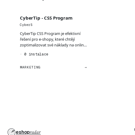
CyberTip - CSS Program
CyberS
CyberTip CSS Program je efektivní
řešení pro e-shopy, které chtějí
zoptimalizovat své náklady na online
marketing a zvýš...
· 0 instalace
MARKETING
→
eshop
radar