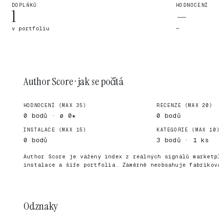
DOPLŇKŮ
HODNOCENÍ
1
—
v portfoliu
—
Author Score · jak se počítá
HODNOCENÍ (MAX 35)
RECENZE (MAX 20)
0 bodů · ø 0★
0 bodů
INSTALACE (MAX 15)
KATEGORIE (MAX 10
0 bodů
3 bodů · 1 ks
Author Score je vážený index z reálných signálů marketp
instalace a šíře portfolia. Záměrně neobsahuje fabrikov
Odznaky