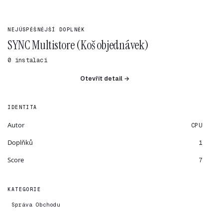
NEJÚSPĚŠNĚJŠÍ DOPLNĚK
SYNC Multistore (Koš objednávek)
0 instalací
Otevřít detail →
IDENTITA
Autor
CPU
Doplňků
1
Score
7
KATEGORIE
Správa Obchodu