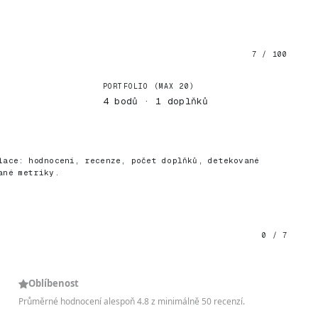
7 / 100
PORTFOLIO (MAX 20)
4 bodů · 1 doplňků
)
lace: hodnocení, recenze, počet doplňků, detekované
ané metriky.
0 / 7
Oblíbenost
Průměrné hodnocení alespoň 4.8 z minimálně 50 recenzí.