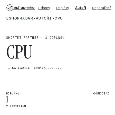
eshop
radar
E-shopy
Doplňky
Autoři
Doporučené
ESHOPRADAR
›
AUTOŘI
›
CPU
SHOPTET PARTNER · 1 DOPLNĚK
CPU
1 KATEGORIE
SPRÁVA OBCHODU
DOPLŇKŮ
HODNOCENÍ
1
—
v portfoliu
—