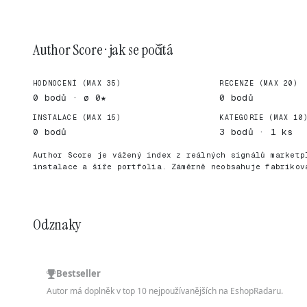
Author Score · jak se počítá
HODNOCENÍ (MAX 35)
RECENZE (MAX 20)
0 bodů · ø 0★
0 bodů
INSTALACE (MAX 15)
KATEGORIE (MAX 10
0 bodů
3 bodů · 1 ks
Author Score je vážený index z reálných signálů marketp
instalace a šíře portfolia. Záměrně neobsahuje fabrikov
Odznaky
Bestseller
Autor má doplněk v top 10 nejpoužívanějších na EshopRadaru.