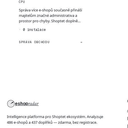
CPU
Správa více e-shopů současně přináší
majitelům značné administrativa a
prostor pro chyby. Shoptet doplněk
SYNC Multistor...
· 0 instalace
SPRÁVA OBCHODU
→
eshop
radar
Intelligence platforma pro Shoptet ekosystém. Analyzuje
486 e-shopů a 437 doplňků — zdarma, bez registrace.