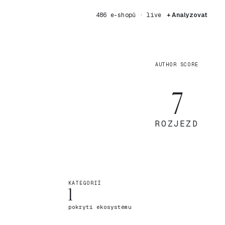
486 e-shopů · live
+ Analyzovat
AUTHOR SCORE
7
ROZJEZD
KATEGORIÍ
1
pokrytí ekosystému