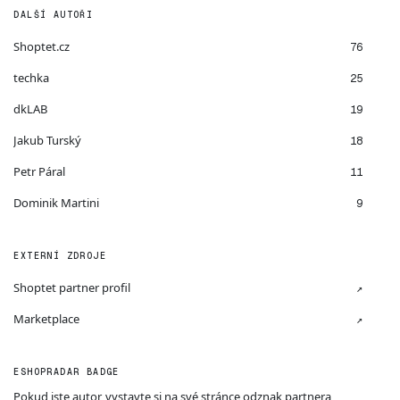
DALŠÍ AUTOŘI
Shoptet.cz
76
techka
25
dkLAB
19
Jakub Turský
18
Petr Páral
11
Dominik Martini
9
EXTERNÍ ZDROJE
Shoptet partner profil
↗
Marketplace
↗
ESHOPRADAR BADGE
Pokud jste autor, vystavte si na své stránce odznak partnera