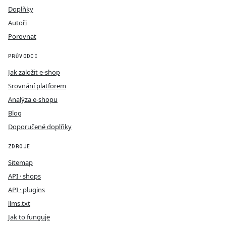
Doplňky
Autoři
Porovnat
PRŮVODCI
Jak založit e-shop
Srovnání platforem
Analýza e-shopu
Blog
Doporučené doplňky
ZDROJE
Sitemap
API · shops
API · plugins
llms.txt
Jak to funguje