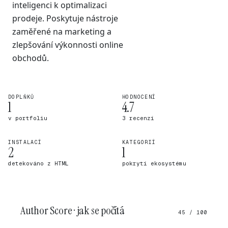
inteligenci k optimalizaci
prodeje. Poskytuje nástroje
zaměřené na marketing a
zlepšování výkonnosti online
obchodů.
DOPLŇKŮ
HODNOCENÍ
1
4.7
v portfoliu
3 recenzí
INSTALACÍ
KATEGORIÍ
2
1
detekováno z HTML
pokrytí ekosystému
Author Score · jak se počítá
45 / 100