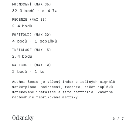
HODNOCENÍ (MAX 35)
32.9 bodů · ø 4.7★
RECENZE (MAX 20)
2.4 bodů
PORTFOLIO (MAX 20)
4 bodů · 1 doplňků
INSTALACE (MAX 15)
2.4 bodů
KATEGORIE (MAX 10)
3 bodů · 1 ks
Author Score je vážený index z reálných signálů
marketplace: hodnocení, recenze, počet doplňků,
detekované instalace a šíře portfolia. Záměrně
neobsahuje fabrikované metriky.
Odznaky
0 / 7