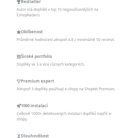
Bestseller
Autor má doplněk v top 10 nejpoužívanějších na
EshopRadaru.
Oblíbenost
Průměrné hodnocení alespoň 4.8 z minimálně 50 recenzí.
Široké portfolio
Doplňky ve 3 a více různých kategoriích.
Premium expert
Alespoň 3 doplňky používají e-shopy na Shoptet Premium.
1000 instalací
Celkově 1000+ detekovaných instalací doplňků napříč e-
shopy.
Dlouhověkost