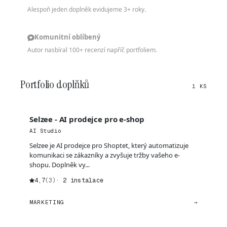
Alespoň jeden doplněk evidujeme 3+ roky.
Komunitní oblíbený
Autor nasbíral 100+ recenzí napříč portfoliem.
Portfolio doplňků
1 KS
Selzee - AI prodejce pro e-shop
AI Studio
Selzee je AI prodejce pro Shoptet, který automatizuje
komunikaci se zákazníky a zvyšuje tržby vašeho e-
shopu. Doplněk vy...
4,7
(3)
· 2 instalace
MARKETING
→