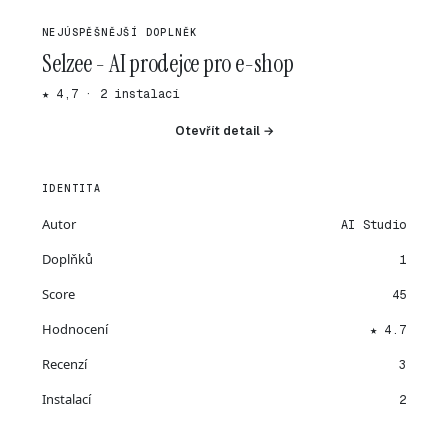
NEJÚSPĚŠNĚJŠÍ DOPLNĚK
Selzee - AI prodejce pro e-shop
★ 4,7 · 2 instalací
Otevřít detail →
IDENTITA
Autor
AI Studio
Doplňků
1
Score
45
Hodnocení
★ 4.7
Recenzí
3
Instalací
2