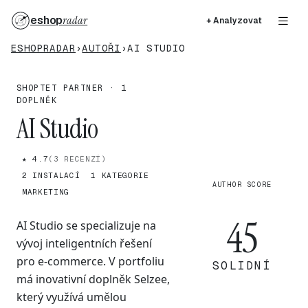
eshop
radar
+ Analyzovat
ESHOPRADAR
›
AUTOŘI
›
AI STUDIO
SHOPTET PARTNER · 1
DOPLNĚK
AI Studio
★ 4.7
(3 RECENZÍ)
2 INSTALACÍ
1 KATEGORIE
AUTHOR SCORE
MARKETING
45
AI Studio se specializuje na
vývoj inteligentních řešení
pro e-commerce. V portfoliu
SOLIDNÍ
má inovativní doplněk Selzee,
který využívá umělou