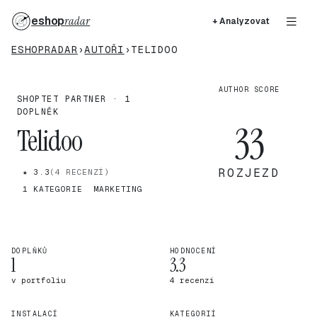
eshop
radar
+ Analyzovat
ESHOPRADAR
›
AUTOŘI
›
TELIDOO
AUTHOR SCORE
SHOPTET PARTNER · 1
DOPLNĚK
33
Telidoo
ROZJEZD
★ 3.3
(4 RECENZÍ)
1 KATEGORIE
MARKETING
DOPLŇKŮ
HODNOCENÍ
1
3.3
v portfoliu
4 recenzí
INSTALACÍ
KATEGORIÍ