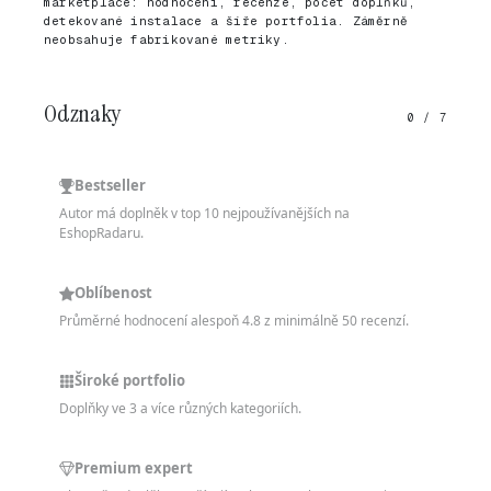
marketplace: hodnocení, recenze, počet doplňků,
detekované instalace a šíře portfolia. Záměrně
neobsahuje fabrikované metriky.
Odznaky
0 / 7
Bestseller
Autor má doplněk v top 10 nejpoužívanějších na
EshopRadaru.
Oblíbenost
Průměrné hodnocení alespoň 4.8 z minimálně 50 recenzí.
Široké portfolio
Doplňky ve 3 a více různých kategoriích.
Premium expert