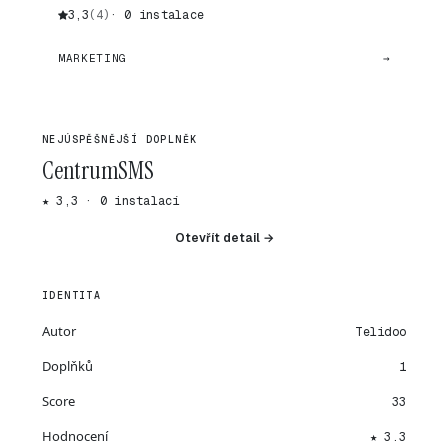
3,3
(4)
· 0 instalace
MARKETING
→
NEJÚSPĚŠNĚJŠÍ DOPLNĚK
CentrumSMS
★ 3,3 · 0 instalací
Otevřít detail →
IDENTITA
Autor
Telidoo
Doplňků
1
Score
33
Hodnocení
★ 3.3