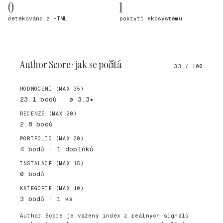
0
1
detekováno z HTML
pokrytí ekosystému
Author Score · jak se počítá
33 / 100
HODNOCENÍ (MAX 35)
23.1 bodů · ø 3.3★
RECENZE (MAX 20)
2.8 bodů
PORTFOLIO (MAX 20)
4 bodů · 1 doplňků
INSTALACE (MAX 15)
0 bodů
KATEGORIE (MAX 10)
3 bodů · 1 ks
Author Score je vážený index z reálných signálů