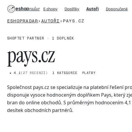
eshop
radar
E-shopy
Doplňky
Autoři
Doporučené
ESHOPRADAR
›
AUTOŘI
›
PAYS.CZ
SHOPTET PARTNER · 1 DOPLNĚK
pays.cz
★ 4.1
(27 RECENZÍ)
1 KATEGORIE
PLATBY
Společnost pays.cz se specializuje na platební řešení p
disponuje vysoce hodnoceným doplňkem Pays, který zje
bran do online obchodů. S průměrným hodnocením 4,1 z 
desítek obchodních partnérů.