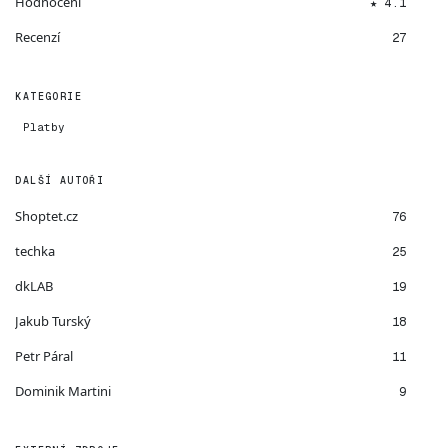
Hodnocení
★ 4.1
Recenzí
27
KATEGORIE
Platby
DALŠÍ AUTOŘI
Shoptet.cz
76
techka
25
dkLAB
19
Jakub Turský
18
Petr Páral
11
Dominik Martini
9