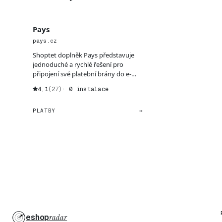
Pays
pays.cz
Shoptet doplněk Pays představuje
jednoduché a rychlé řešení pro
připojení své platební brány do e-
shopu. Vývojáři se zam...
4,1
(27)
· 0 instalace
PLATBY
→
eshop
radar