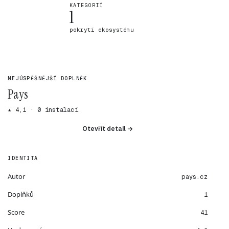
KATEGORIÍ
1
pokrytí ekosystému
NEJÚSPĚŠNĚJŠÍ DOPLNĚK
Pays
★ 4,1 · 0 instalací
Otevřít detail →
IDENTITA
Autor
pays.cz
Doplňků
1
Score
41