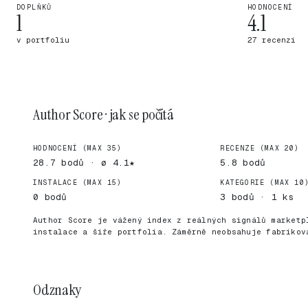
DOPLŇKŮ
HODNOCENÍ
1
4.1
v portfoliu
27 recenzí
Author Score · jak se počítá
HODNOCENÍ (MAX 35)
RECENZE (MAX 20)
28.7 bodů · ø 4.1★
5.8 bodů
INSTALACE (MAX 15)
KATEGORIE (MAX 10
0 bodů
3 bodů · 1 ks
Author Score je vážený index z reálných signálů marketp
instalace a šíře portfolia. Záměrně neobsahuje fabrikov
Odznaky