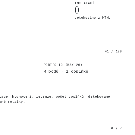
INSTALACÍ
0
detekováno z HTML
41 / 100
PORTFOLIO (MAX 20)
4 bodů · 1 doplňků
)
lace: hodnocení, recenze, počet doplňků, detekované
ané metriky.
0 / 7