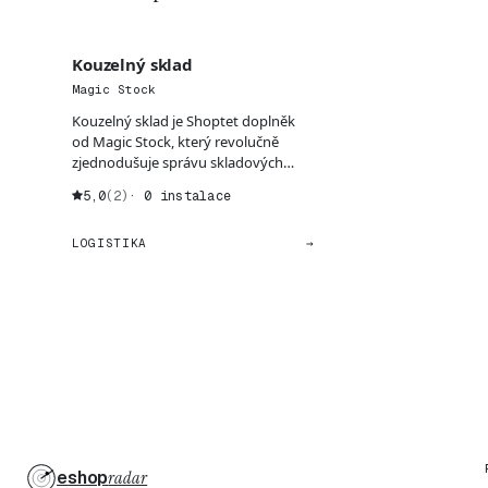
Kouzelný sklad
Magic Stock
Kouzelný sklad je Shoptet doplněk
od Magic Stock, který revolučně
zjednodušuje správu skladových
dostupností v e-shopech...
5,0
(2)
· 0 instalace
LOGISTIKA
→
eshop
radar