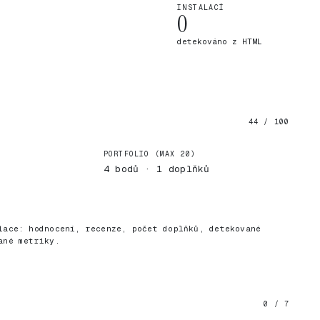
INSTALACÍ
0
detekováno z HTML
44 / 100
PORTFOLIO (MAX 20)
4 bodů · 1 doplňků
)
lace: hodnocení, recenze, počet doplňků, detekované
ané metriky.
0 / 7