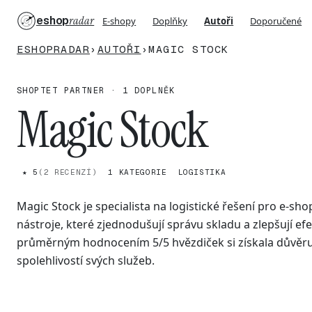
eshop
radar
E-shopy
Doplňky
Autoři
Doporučené
ESHOPRADAR
›
AUTOŘI
›
MAGIC STOCK
SHOPTET PARTNER · 1 DOPLNĚK
Magic Stock
★ 5
(2 RECENZÍ)
1 KATEGORIE
LOGISTIKA
Magic Stock je specialista na logistické řešení pro e-shop
nástroje, které zjednodušují správu skladu a zlepšují ef
průměrným hodnocením 5/5 hvězdiček si získala důvěru 
spolehlivostí svých služeb.