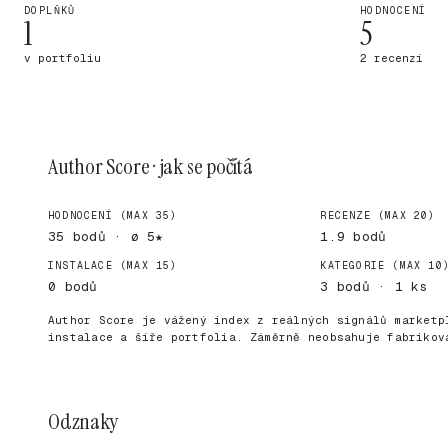
DOPLŇKŮ
HODNOCENÍ
1
5
v portfoliu
2 recenzí
Author Score · jak se počítá
HODNOCENÍ (MAX 35)
RECENZE (MAX 20)
35 bodů · ø 5★
1.9 bodů
INSTALACE (MAX 15)
KATEGORIE (MAX 10
0 bodů
3 bodů · 1 ks
Author Score je vážený index z reálných signálů marketp
instalace a šíře portfolia. Záměrně neobsahuje fabrikov
Odznaky