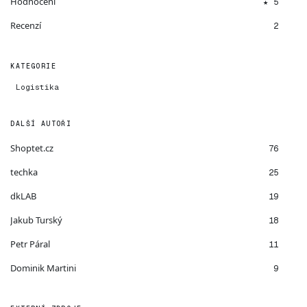
Hodnocení
★ 5
Recenzí
2
KATEGORIE
Logistika
DALŠÍ AUTOŘI
Shoptet.cz
76
techka
25
dkLAB
19
Jakub Turský
18
Petr Páral
11
Dominik Martini
9