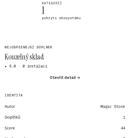
KATEGORIÍ
1
pokrytí ekosystému
NEJÚSPĚŠNĚJŠÍ DOPLNĚK
Kouzelný sklad
★ 5,0 · 0 instalací
Otevřít detail →
IDENTITA
Autor
Magic Stock
Doplňků
1
Score
44