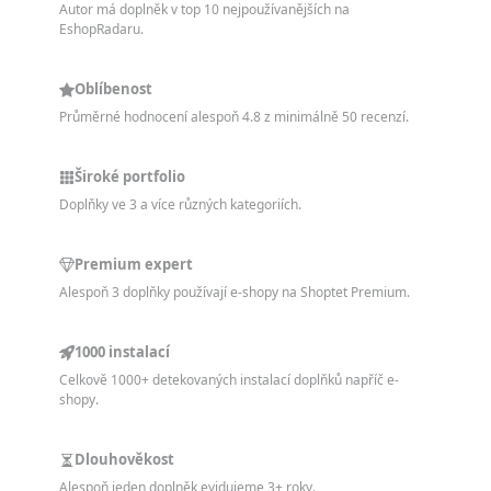
Autor má doplněk v top 10 nejpoužívanějších na
EshopRadaru.
Oblíbenost
Průměrné hodnocení alespoň 4.8 z minimálně 50 recenzí.
Široké portfolio
Doplňky ve 3 a více různých kategoriích.
Premium expert
Alespoň 3 doplňky používají e-shopy na Shoptet Premium.
1000 instalací
Celkově 1000+ detekovaných instalací doplňků napříč e-
shopy.
Dlouhověkost
Alespoň jeden doplněk evidujeme 3+ roky.