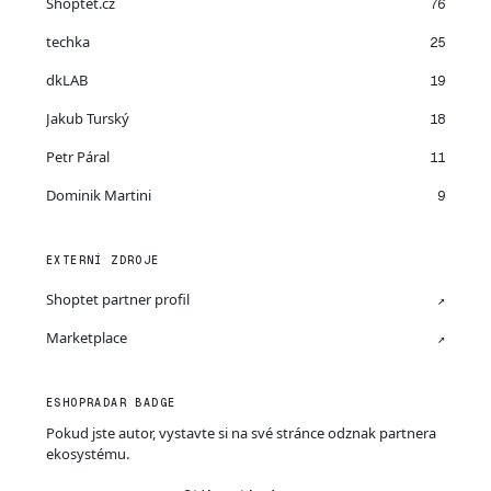
Shoptet.cz
76
techka
25
dkLAB
19
Jakub Turský
18
Petr Páral
11
Dominik Martini
9
EXTERNÍ ZDROJE
Shoptet partner profil
↗
Marketplace
↗
ESHOPRADAR BADGE
Pokud jste autor, vystavte si na své stránce odznak partnera
ekosystému.