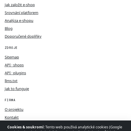
Jak založit e-shop
Srovnání platforem
Analýza e-shopu
Blog
Doporučené doplňky
ZDROJE
Sitemap
API · shops
API · plugins
llms.txt
Jak to funguje
FIRMA
O projektu
Kontakt
GDPR
Cookies & soukromí:
Tento web používá analytické cookies (Google