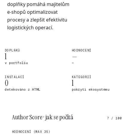
doplňky pomáhá majitelům
e-shopů optimalizovat
procesy a zlepšit efektivitu
logistických operací.
DOPLŇKŮ
HODNOCENÍ
1
—
v portfoliu
—
INSTALACÍ
KATEGORIÍ
0
1
detekováno z HTML
pokrytí ekosystému
Author Score · jak se počítá
7 / 100
HODNOCENÍ (MAX 35)