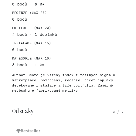
0 bodů · ø 0★
RECENZE (MAX 20)
0 bodů
PORTFOLIO (MAX 20)
4 bodů · 1 doplňků
INSTALACE (MAX 15)
0 bodů
KATEGORIE (MAX 10)
3 bodů · 1 ks
Author Score je vážený index z reálných signálů
marketplace: hodnocení, recenze, počet doplňků,
detekované instalace a šíře portfolia. Záměrně
neobsahuje fabrikované metriky.
Odznaky
0 / 7
Bestseller