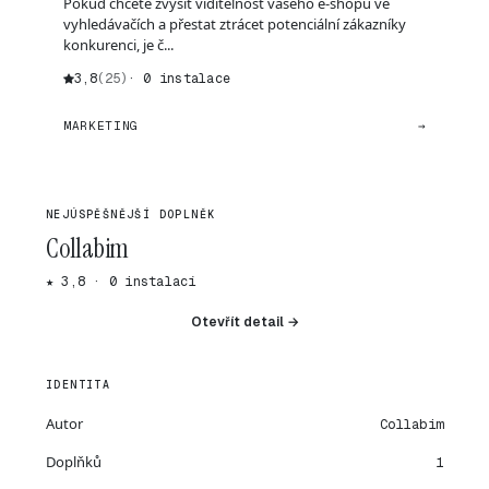
Pokud chcete zvýšit viditelnost vašeho e-shopu ve
vyhledávačích a přestat ztrácet potenciální zákazníky
konkurenci, je č...
3,8
(25)
· 0 instalace
MARKETING
→
NEJÚSPĚŠNĚJŠÍ DOPLNĚK
Collabim
★ 3,8 · 0 instalací
Otevřít detail →
IDENTITA
Autor
Collabim
Doplňků
1