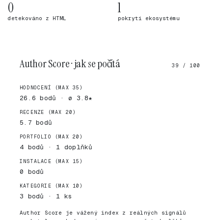
0
1
detekováno z HTML
pokrytí ekosystému
Author Score · jak se počítá
39 / 100
HODNOCENÍ (MAX 35)
26.6 bodů · ø 3.8★
RECENZE (MAX 20)
5.7 bodů
PORTFOLIO (MAX 20)
4 bodů · 1 doplňků
INSTALACE (MAX 15)
0 bodů
KATEGORIE (MAX 10)
3 bodů · 1 ks
Author Score je vážený index z reálných signálů