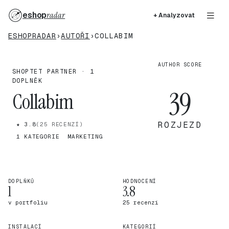
eshop
radar
+ Analyzovat
ESHOPRADAR
›
AUTOŘI
›
COLLABIM
AUTHOR SCORE
SHOPTET PARTNER · 1
DOPLNĚK
39
Collabim
ROZJEZD
★ 3.8
(25 RECENZÍ)
1 KATEGORIE
MARKETING
DOPLŇKŮ
HODNOCENÍ
1
3.8
v portfoliu
25 recenzí
INSTALACÍ
KATEGORIÍ