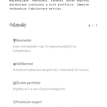
marketplace: hodnocení, recenze, počet doplňků,
detekované instalace a šíře portfolia. Záměrně
neobsahuje fabrikované metriky.
Odznaky
0 / 7
Bestseller
Autor má doplněk v top 10 nejpoužívanějších na
EshopRadaru.
Oblíbenost
Průměrné hodnocení alespoň 4.8 z minimálně 50 recenzí.
Široké portfolio
Doplňky ve 3 a více různých kategoriích.
Premium expert