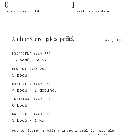
0
1
detekováno z HTML
pokrytí ekosystému
Author Score · jak se počítá
47 / 100
HODNOCENÍ (MAX 35)
35 bodů · ø 5★
RECENZE (MAX 20)
5 bodů
PORTFOLIO (MAX 20)
4 bodů · 1 doplňků
INSTALACE (MAX 15)
0 bodů
KATEGORIE (MAX 10)
3 bodů · 1 ks
Author Score je vážený index z reálných signálů