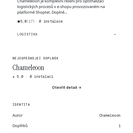
Chameleoon je komplexní řešení pro optimalizaci
logistických procesů v e-shopu provozovaném na
platformě Shoptet. Doplně...
5,0
(17)
· 0 instalace
LOGISTIKA
→
NEJÚSPĚŠNĚJŠÍ DOPLNĚK
Chameleoon
★ 5,0 · 0 instalací
Otevřít detail →
IDENTITA
Autor
Chameleoon
Doplňků
1