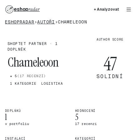
eshop
radar
+ Analyzovat
ESHOPRADAR
›
AUTOŘI
›
CHAMELEOON
AUTHOR SCORE
SHOPTET PARTNER · 1
DOPLNĚK
47
Chameleoon
SOLIDNÍ
★ 5
(17 RECENZÍ)
1 KATEGORIE
LOGISTIKA
DOPLŇKŮ
HODNOCENÍ
1
5
v portfoliu
17 recenzí
INSTALACÍ
KATEGORIÍ