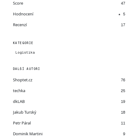
Score
47
Hodnocení
★ 5
Recenzí
17
KATEGORIE
Logistika
DALŠÍ AUTOŘI
Shoptet.cz
76
techka
25
dkLAB
19
Jakub Turský
18
Petr Páral
11
Dominik Martini
9