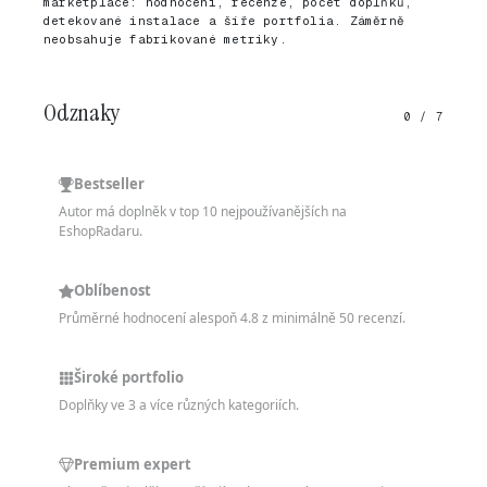
marketplace: hodnocení, recenze, počet doplňků,
detekované instalace a šíře portfolia. Záměrně
neobsahuje fabrikované metriky.
Odznaky
0 / 7
Bestseller
Autor má doplněk v top 10 nejpoužívanějších na
EshopRadaru.
Oblíbenost
Průměrné hodnocení alespoň 4.8 z minimálně 50 recenzí.
Široké portfolio
Doplňky ve 3 a více různých kategoriích.
Premium expert