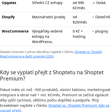
Upgates
Střední CZ eshopy
od 990
✓ česká
Kč/měs
Shopify
Mezinárodní prodej
od
~ částečně
$29/měs
WooCommerce
Vývojářsky vedené
0 Kč +
~ pluginy
eshopy na
hosting
WordPressu
Detailní srovnání s plnou tabulkou najdete v článku
Shoptet vs. Shopify,
WooCommerce a další: srovnání 2026
.
Kdy se vyplatí přejít z Shoptetu na Shoptet
Premium?
Pokud máte víc než ~500 produktů, vlastní šablonu, marketingové
integrace a obrat nad 1 mil. Kč/měs, Premium se začíná vyplácet
díky vyšší rychlosti, většímu počtu doplňků a podpoře. Plný
breakdown najdete v článku
Shoptet vs. Shoptet Premium: kdy se
vyplatí přejít
.