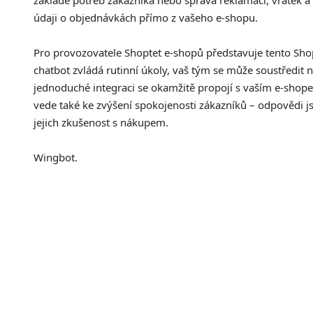
základě potřeb zákazníka nebo správa reklamací, vratek a 
údaji o objednávkách přímo z vašeho e-shopu.
Pro provozovatele Shoptet e-shopů představuje tento Sho
chatbot zvládá rutinní úkoly, vaš tým se může soustředit
jednoduché integraci se okamžitě propojí s vaším e-shop
vede také ke zvýšení spokojenosti zákazníků – odpovědi j
jejich zkušenost s nákupem.
Wingbot.