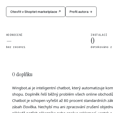
Otevřít v Shoptet marketplace ↗
Profil autora →
HODNOCENÍ
INSTALACÍ
—
0
bez recenzí
detekováno z
O doplňku
Wingbot.ai je inteligentní chatbot, který automatizuje ko
shopu. Doplněk řeší běžný problém všech online obchodů 
Chatbot je schopen vyřešit až 80 procent standardních zák
zásah člověka. Nechybí mu ani zpracování zrušení objed