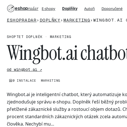
eshop
radar
E-shopy
Doplňky
Autoři
Doporučené
ESHOPRADAR
›
DOPLŇKY
›
MARKETING
›
WINGBOT.AI 
SHOPTET DOPLNĚK · MARKETING
Wingbot.ai chatbo
od wingbot.ai ↗
0 INSTALACE
MARKETING
Wingbot.ai je inteligentní chatbot, který automatizuje 
zjednodušuje správu e-shopu. Doplněk řeší běžný prob
přetížené zákaznické služby a rostoucí objem dotazů. Ch
procent standardních zákaznických otázek zcela automat
člověka. Nechybí mu...