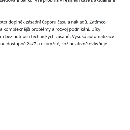
sledování balíků. Vše probíhá v reálném čase s aktuálními
ptet doplněk zásadní úsporu času a nákladů. Zatímco
 na komplexnější problémy a rozvoj podnikání. Díky
em bez nutnosti technických zásahů. Vysoká automatizace
sou dostupné 24/7 a okamžitě, což pozitivně ovlivňuje