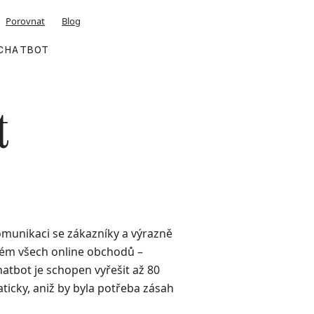
Porovnat
Blog
CHATBOT
t
komunikaci se zákazníky a výrazně
lém všech online obchodů –
atbot je schopen vyřešit až 80
icky, aniž by byla potřeba zásah