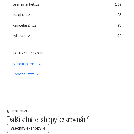
brainmarket.cz
100
svojtka.cz
93
kancelar24.cz
93
rybizak.cz
92
EXTERNÍ ZDROJE
Sitemap.xml ↗
Robots.txt ↗
§ PODOBNÉ
Další silné e-shopy ke srovnání
Všechny e-shopy →