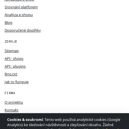
Srovnání platforem
Analýza e-shopu
Blog
Doporučené doplňky
ZDROJE
Sitemap
API · shops
API · plugins
llms.txt
Jak to funguje
FIRMA
O projektu
Kontakt
GDPR
Cookies & soukromí:
Tento web používá analytické cookies (Google
Analytics) ke sledování návštěvnosti a zlepšování obsahu. Žádné
Podmínky