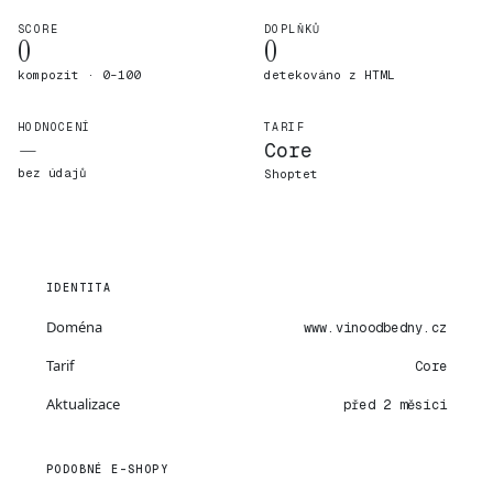
SCORE
DOPLŇKŮ
0
0
kompozit · 0–100
detekováno z HTML
HODNOCENÍ
TARIF
—
Core
bez údajů
Shoptet
IDENTITA
Doména
www.vinoodbedny.cz
Tarif
Core
Aktualizace
před 2 měsíci
PODOBNÉ E-SHOPY