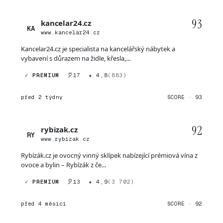
93
kancelar24.cz
KA
www.kancelar24.cz
Kancelar24.cz je specialista na kancelářský nábytek a
vybavení s důrazem na židle, křesla,...
✓ PREMIUM
17
★ 4,8
(883)
před 2 týdny
SCORE · 93
92
rybizak.cz
RY
www.rybizak.cz
Rybízák.cz je ovocný vinný sklípek nabízející prémiová vína z
ovoce a bylin – Rybízák z če...
✓ PREMIUM
13
★ 4,9
(3 702)
před 4 měsíci
SCORE · 92