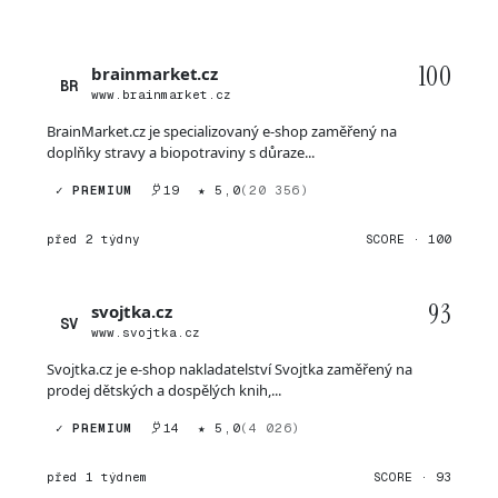
100
brainmarket.cz
BR
www.brainmarket.cz
BrainMarket.cz je specializovaný e-shop zaměřený na
doplňky stravy a biopotraviny s důraze...
✓ PREMIUM
19
★ 5,0
(20 356)
před 2 týdny
SCORE · 100
93
svojtka.cz
SV
www.svojtka.cz
Svojtka.cz je e-shop nakladatelství Svojtka zaměřený na
prodej dětských a dospělých knih,...
✓ PREMIUM
14
★ 5,0
(4 026)
před 1 týdnem
SCORE · 93