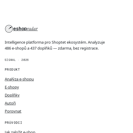
eshop
radar
Intelligence platforma pro Shoptet ekosystém. Analyzuje
486 e-shopů a 437 doplňků — zdarma, bez registrace.
SIGNAL · 2026
PRODUKT
Analýza e-shopu
E-shopy
Doplňky
Autoři
Porovnat
PRŮVODCI
Jak založit e-shop