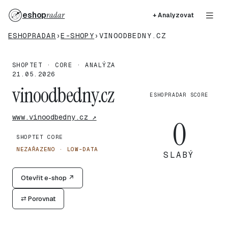
eshop
radar
+ Analyzovat
ESHOPRADAR
›
E-SHOPY
›
VINOODBEDNY.CZ
SHOPTET · CORE · ANALÝZA
21.05.2026
vinoodbedny.cz
ESHOPRADAR SCORE
www.vinoodbedny.cz ↗
0
SHOPTET CORE
NEZAŘAZENO · LOW-DATA
SLABÝ
Otevřít e-shop ↗
⇄ Porovnat