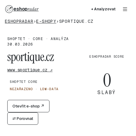
eshop
radar
+ Analyzovat
ESHOPRADAR
›
E-SHOPY
›
SPORTIQUE.CZ
SHOPTET · CORE · ANALÝZA
30.03.2026
sportique.cz
ESHOPRADAR SCORE
www.sportique.cz ↗
0
SHOPTET CORE
NEZAŘAZENO · LOW-DATA
SLABÝ
Otevřít e-shop ↗
⇄ Porovnat