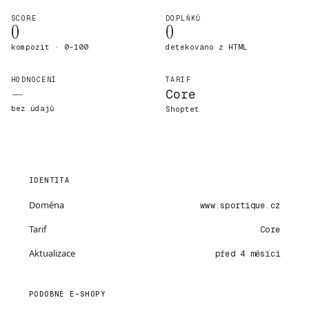
SCORE
DOPLŇKŮ
0
0
kompozit · 0–100
detekováno z HTML
HODNOCENÍ
TARIF
—
Core
bez údajů
Shoptet
IDENTITA
Doména
www.sportique.cz
Tarif
Core
Aktualizace
před 4 měsíci
PODOBNÉ E-SHOPY