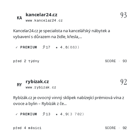
93
kancelar24.cz
KA
www.kancelar24.cz
Kancelar24.cz je specialista na kancelářský nábytek a
vybavení s důrazem na židle, křesla,...
✓ PREMIUM
17
★ 4,8
(883)
před 2 týdny
SCORE · 93
92
rybizak.cz
RY
www.rybizak.cz
Rybízák.cz je ovocný vinný sklípek nabízející prémiová vína z
ovoce a bylin – Rybízák z če...
✓ PREMIUM
13
★ 4,9
(3 702)
před 4 měsíci
SCORE · 92