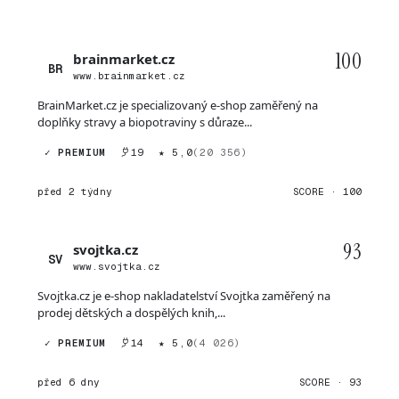
100
brainmarket.cz
BR
www.brainmarket.cz
BrainMarket.cz je specializovaný e-shop zaměřený na
doplňky stravy a biopotraviny s důraze...
✓ PREMIUM
19
★ 5,0
(20 356)
před 2 týdny
SCORE · 100
93
svojtka.cz
SV
www.svojtka.cz
Svojtka.cz je e-shop nakladatelství Svojtka zaměřený na
prodej dětských a dospělých knih,...
✓ PREMIUM
14
★ 5,0
(4 026)
před 6 dny
SCORE · 93