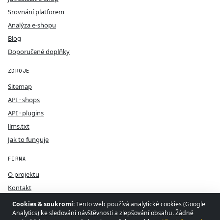
Srovnání platforem
Analýza e-shopu
Blog
Doporučené doplňky
ZDROJE
Sitemap
API · shops
API · plugins
llms.txt
Jak to funguje
FIRMA
O projektu
Kontakt
GDPR
Cookies & soukromí:
Tento web používá analytické cookies (Google
Analytics) ke sledování návštěvnosti a zlepšování obsahu. Žádné
Podmínky