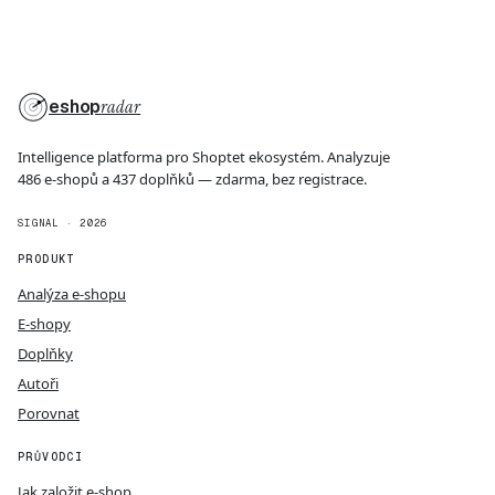
eshop
radar
Intelligence platforma pro Shoptet ekosystém. Analyzuje
486 e-shopů a 437 doplňků — zdarma, bez registrace.
SIGNAL · 2026
PRODUKT
Analýza e-shopu
E-shopy
Doplňky
Autoři
Porovnat
PRŮVODCI
Jak založit e-shop