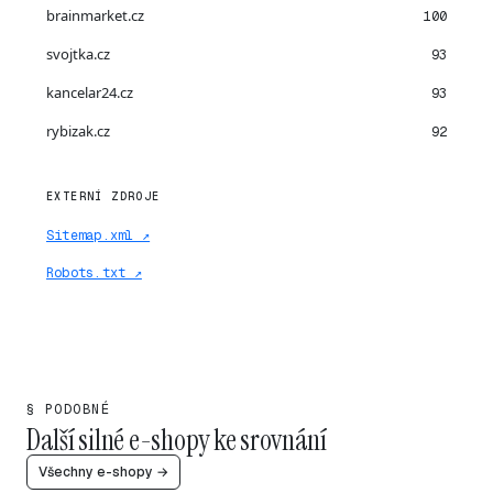
brainmarket.cz
100
svojtka.cz
93
kancelar24.cz
93
rybizak.cz
92
EXTERNÍ ZDROJE
Sitemap.xml ↗
Robots.txt ↗
§ PODOBNÉ
Další silné e-shopy ke srovnání
Všechny e-shopy →