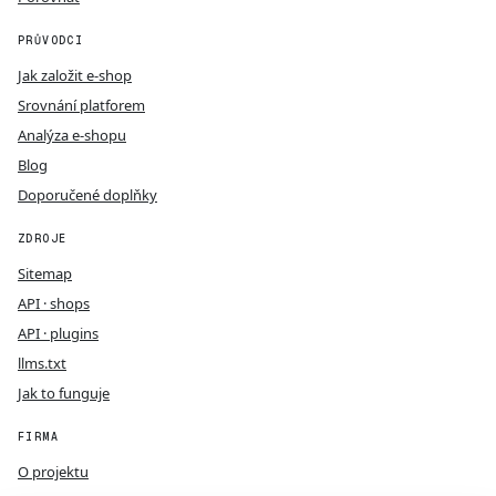
PRŮVODCI
Jak založit e-shop
Srovnání platforem
Analýza e-shopu
Blog
Doporučené doplňky
ZDROJE
Sitemap
API · shops
API · plugins
llms.txt
Jak to funguje
FIRMA
O projektu