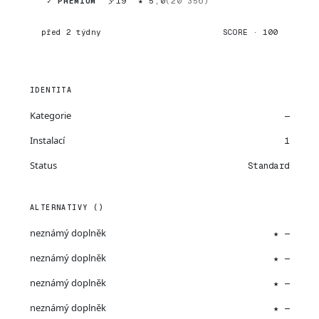
✓ PREMIUM
19
★ 5,0
(20 356)
před 2 týdny
SCORE · 100
IDENTITA
Kategorie
—
Instalací
1
Status
Standard
ALTERNATIVY ()
neznámý doplněk
★ —
neznámý doplněk
★ —
neznámý doplněk
★ —
neznámý doplněk
★ —