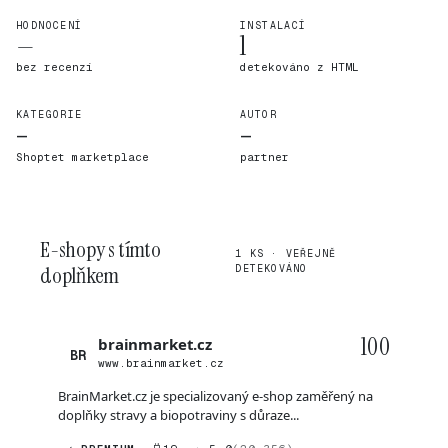
HODNOCENÍ
INSTALACÍ
—
1
bez recenzí
detekováno z HTML
KATEGORIE
AUTOR
—
—
Shoptet marketplace
partner
E-shopy s tímto
1 KS · VEŘEJNĚ
doplňkem
DETEKOVÁNO
100
brainmarket.cz
BR
www.brainmarket.cz
BrainMarket.cz je specializovaný e-shop zaměřený na
doplňky stravy a biopotraviny s důraze...