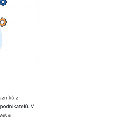
azníků z
 podnikatelů. V
vat a