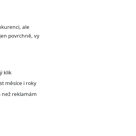
kurenci, ale
 jen povrchně, vy
 klik
t měsíce i roky
ům než reklamám