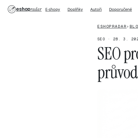
eshop
radar
E-shopy
Doplňky
Autoři
Doporučené
ESHOPRADAR
›
BL
SEO · 28. 3. 20
SEO pr
průvod