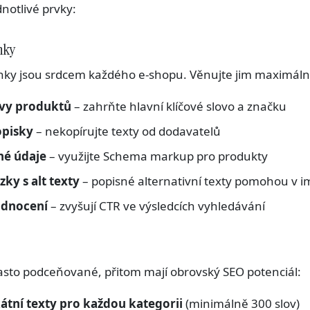
dnotlivé prvky:
nky
nky jsou srdcem každého e-shopu. Věnujte jim maximáln
zvy produktů
– zahrňte hlavní klíčové slovo a značku
opisky
– nekopírujte texty od dodavatelů
né údaje
– využijte Schema markup pro produkty
zky s alt texty
– popisné alternativní texty pomohou v 
odnocení
– zvyšují CTR ve výsledcích vyhledávání
asto podceňované, přitom mají obrovský SEO potenciál:
átní texty pro každou kategorii
(minimálně 300 slov)