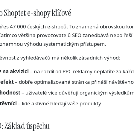
ro Shoptet e-shopy klíčové
přes 47 000 českých e-shopů. To znamená obrovskou kon
. Zatímco většina provozovatelů SEO zanedbává nebo řeší
významnou výhodu systematickým přístupem.
ěvnost z vyhledávačů má několik zásadních výhod:
 na akvizici
– na rozdíl od PPC reklamy neplatíte za každý
efekt
– dobře optimalizovaná stránka přináší návštěvnos
yhodnost
– uživatelé více důvěřují organickým výsledk
těvníci
– lidé aktivně hledají vaše produkty
O: Základ úspěchu