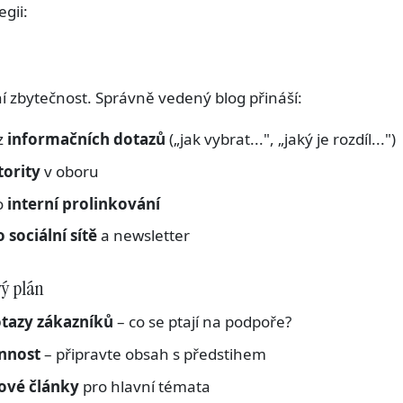
gii:
í zbytečnost. Správně vedený blog přináší:
z
informačních dotazů
(„jak vybrat...", „jaký je rozdíl...")
ority
v oboru
ro
interní prolinkování
sociální sítě
a newsletter
ý plán
tazy zákazníků
– co se ptají na podpoře?
nnost
– připravte obsah s předstihem
řové články
pro hlavní témata