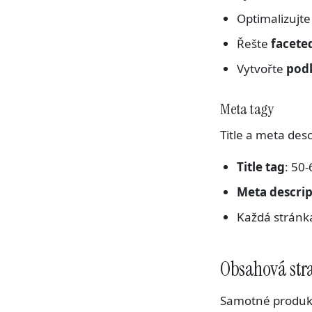
Optimalizujt
Řešte
facete
Vytvořte
podk
Meta tagy
Title a meta desc
Title tag
: 50
Meta descrip
Každá stránk
Obsahová stra
Samotné produkt