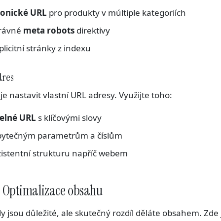
onické URL
pro produkty v múltiple kategoriích
právné
meta robots
direktivy
licitní stránky z indexu
dres
 nastavit vlastní URL adresy. Využijte toho:
telné URL
s klíčovými slovy
bytečným parametrům a číslům
zistentní strukturu napříč webem
 Optimalizace obsahu
y jsou důležité, ale skutečný rozdíl děláte obsahem. Zde 