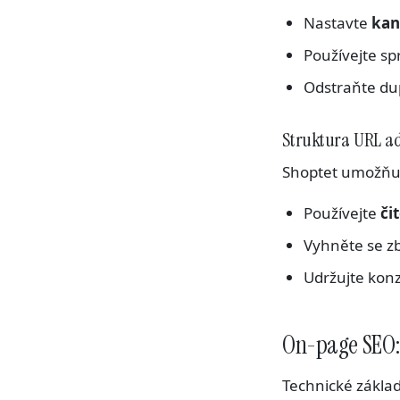
Nastavte
kan
Používejte s
Odstraňte dup
Struktura URL a
Shoptet umožňuje
Používejte
či
Vyhněte se z
Udržujte kon
On-page SEO:
Technické základ