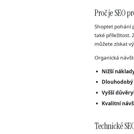
Proč je SEO p
Shoptet pohání 
také příležitost
můžete získat 
Organická návšt
Nižší náklady
Dlouhodobý 
Vyšší důvěr
Kvalitní návš
Technické SE