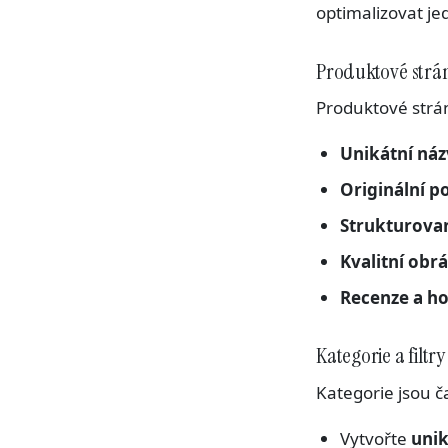
optimalizovat je
Produktové strá
Produktové strá
Unikátní ná
Originální p
Strukturova
Kvalitní obrá
Recenze a h
Kategorie a filtry
Kategorie jsou č
Vytvořte
unik