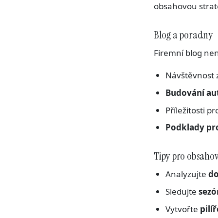
obsahovou strate
Blog a poradny
Firemní blog nen
Návštěvnost 
Budování aut
Příležitosti p
Podklady pro 
Tipy pro obsahov
Analyzujte
do
Sledujte
sezó
Vytvořte
pilí