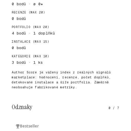
0 bodů · ø 0★
RECENZE (MAX 20)
0 bodů
PORTFOLIO (MAX 20)
4 bodů · 1 doplňků
INSTALACE (MAX 15)
0 bodů
KATEGORIE (MAX 10)
3 bodů · 1 ks
Author Score je vážený index z reálných signálů
marketplace: hodnocení, recenze, počet doplňků,
detekované instalace a šíře portfolia. Záměrně
neobsahuje fabrikované metriky.
Odznaky
0 / 7
Bestseller