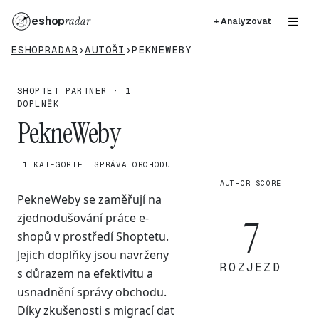
eshop
radar
+ Analyzovat
ESHOPRADAR
›
AUTOŘI
›
PEKNEWEBY
SHOPTET PARTNER · 1
DOPLNĚK
PekneWeby
1 KATEGORIE
SPRÁVA OBCHODU
AUTHOR SCORE
PekneWeby se zaměřují na
zjednodušování práce e-
7
shopů v prostředí Shoptetu.
Jejich doplňky jsou navrženy
ROZJEZD
s důrazem na efektivitu a
usnadnění správy obchodu.
Díky zkušenosti s migrací dat