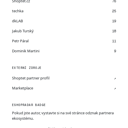
Shoptet.cz
76
techka
25
dkLAB
19
Jakub Turský
18
Petr Páral
11
Dominik Martini
9
EXTERNÍ ZDROJE
Shoptet partner profil
↗
Marketplace
↗
ESHOPRADAR BADGE
Pokud jste autor, vystavte si na své stránce odznak partnera
ekosystému.