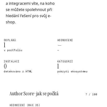
a integracemi víte, na koho
se můžete spolehnout při
hledání řešení pro svůj e-
shop.
DOPLŇKŮ
HODNOCENÍ
1
—
v portfoliu
—
INSTALACÍ
KATEGORIÍ
0
1
detekováno z HTML
pokrytí ekosystému
Author Score · jak se počítá
7 / 100
HODNOCENÍ (MAX 35)