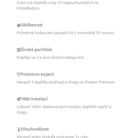
Autor má doplněk v top 10 nejpoužívanějších na
EshopRadaru.
Oblíbenost
Průměrné hodnocení alespoň 4.8 z minimálně 50 recenzí.
Široké portfolio
Doplňky ve 3 a více různých kategoriích.
Premium expert
Alespoň 3 doplňky používají e-shopy na Shoptet Premium.
1000 instalací
Celkově 1000+ detekovaných instalací doplňků napříč e-
shopy.
Dlouhověkost
Alespoň jeden doplněk evidujeme 3+ roky.