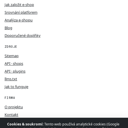
Jak založit e-shop
Srovnání platforem
Analýza e-shopu
Blog
Doporučené doplňky
ZDROJE
Sitemap
API · shops
API · plugins
llms.txt
Jak to funguje
FIRMA
O projektu
Kontakt
GDPR
Cookies & soukromí:
Tento web používá analytické cookies (Google