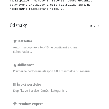
marketplace: hodnocení, recenze, počet doplňků,
detekované instalace a šíře portfolia. Záměrně
neobsahuje fabrikované metriky.
Odznaky
0 / 7
Bestseller
Autor má doplněk v top 10 nejpoužívanějších na
EshopRadaru.
Oblíbenost
Průměrné hodnocení alespoň 4.8 z minimálně 50 recenzí.
Široké portfolio
Doplňky ve 3 a více různých kategoriích.
Premium expert