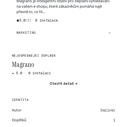
Magrano je inteligentní řešení pro zlepšení vyhledávání
na vašem e-shopu, které zákazníkům pomáhá najít
přesně to, co hl...
5,0
(3)
· 0 instalace
MARKETING
→
NEJÚSPĚŠNĚJŠÍ DOPLNĚK
Magrano
★ 5,0 · 0 instalací
Otevřít detail →
IDENTITA
Autor
Dalivel
Doplňků
1