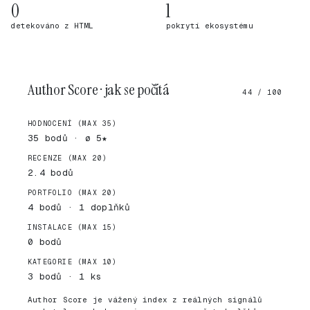
0
1
detekováno z HTML
pokrytí ekosystému
Author Score · jak se počítá
44 / 100
HODNOCENÍ (MAX 35)
35 bodů · ø 5★
RECENZE (MAX 20)
2.4 bodů
PORTFOLIO (MAX 20)
4 bodů · 1 doplňků
INSTALACE (MAX 15)
0 bodů
KATEGORIE (MAX 10)
3 bodů · 1 ks
Author Score je vážený index z reálných signálů