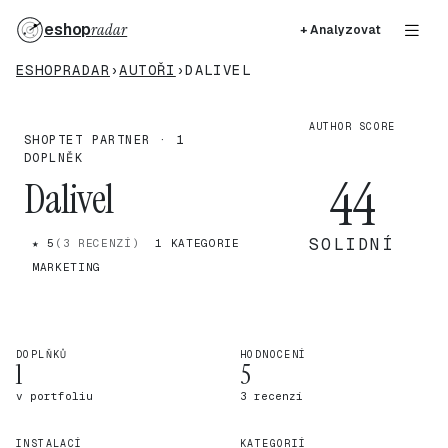
eshop
radar
+ Analyzovat
ESHOPRADAR
›
AUTOŘI
›
DALIVEL
AUTHOR SCORE
SHOPTET PARTNER · 1
DOPLNĚK
44
Dalivel
SOLIDNÍ
★ 5
(3 RECENZÍ)
1 KATEGORIE
MARKETING
DOPLŇKŮ
HODNOCENÍ
1
5
v portfoliu
3 recenzí
INSTALACÍ
KATEGORIÍ