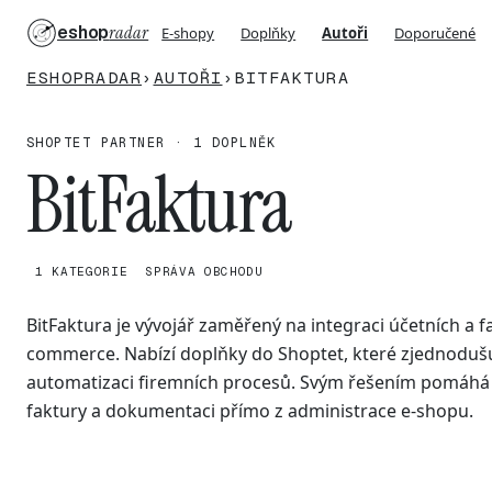
eshop
radar
E-shopy
Doplňky
Autoři
Doporučené
ESHOPRADAR
›
AUTOŘI
›
BITFAKTURA
SHOPTET PARTNER · 1 DOPLNĚK
BitFaktura
1 KATEGORIE
SPRÁVA OBCHODU
BitFaktura je vývojář zaměřený na integraci účetních a 
commerce. Nabízí doplňky do Shoptet, které zjednoduš
automatizaci firemních procesů. Svým řešením pomáhá 
faktury a dokumentaci přímo z administrace e-shopu.