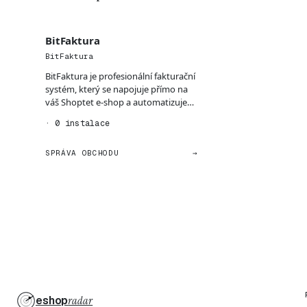
BitFaktura
BitFaktura
BitFaktura je profesionální fakturační
systém, který se napojuje přímo na
váš Shoptet e-shop a automatizuje
vytváření a...
· 0 instalace
SPRÁVA OBCHODU
→
eshop
radar