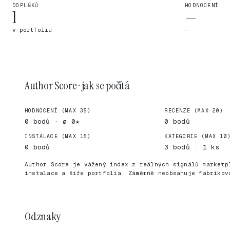
DOPLŇKŮ
HODNOCENÍ
1
—
v portfoliu
—
Author Score · jak se počítá
HODNOCENÍ (MAX 35)
RECENZE (MAX 20)
0 bodů · ø 0★
0 bodů
INSTALACE (MAX 15)
KATEGORIE (MAX 10
0 bodů
3 bodů · 1 ks
Author Score je vážený index z reálných signálů marketp
instalace a šíře portfolia. Záměrně neobsahuje fabrikov
Odznaky