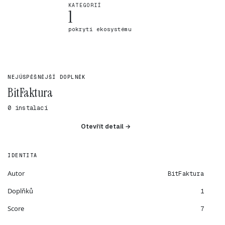
KATEGORIÍ
1
pokrytí ekosystému
NEJÚSPĚŠNĚJŠÍ DOPLNĚK
BitFaktura
0 instalací
Otevřít detail →
IDENTITA
Autor
BitFaktura
Doplňků
1
Score
7