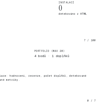
INSTALACÍ
0
detekováno z HTML
7 / 100
PORTFOLIO (MAX 20)
4 bodů · 1 doplňků
)
lace: hodnocení, recenze, počet doplňků, detekované
ané metriky.
0 / 7