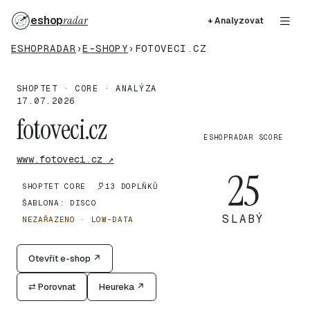
eshop
radar
+ Analyzovat
ESHOPRADAR
›
E-SHOPY
›
FOTOVECI.CZ
SHOPTET · CORE · ANALÝZA
17.07.2026
fotoveci.cz
ESHOPRADAR SCORE
www.fotoveci.cz ↗
25
SHOPTET CORE
13 DOPLŇKŮ
ŠABLONA: DISCO
SLABÝ
NEZAŘAZENO · LOW-DATA
Otevřít e-shop ↗
⇄ Porovnat
Heureka ↗