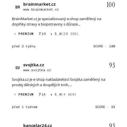
100
brainmarket.cz
BR
www.brainmarket.cz
BrainMarket.cz je specializovaný e-shop zaměřený na
doplňky stravy a biopotraviny s důraze...
✓ PREMIUM
19
★ 5,0
(20 356)
před 2 týdny
SCORE · 100
93
svojtka.cz
SV
www.svojtka.cz
Svojtka.cz je e-shop nakladatelství Svojtka zaměřený na
prodej dětských a dospělých knih,...
✓ PREMIUM
14
★ 5,0
(4 026)
před 1 týdnem
SCORE · 93
93
kancelar24.cz