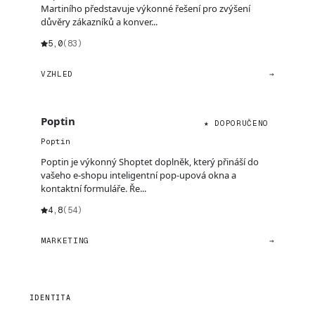
Martiního představuje výkonné řešení pro zvýšení
důvěry zákazníků a konver...
5,0
(83)
VZHLED
→
Poptin
★ DOPORUČENO
Poptin
Poptin je výkonný Shoptet doplněk, který přináší do
vašeho e-shopu inteligentní pop-upová okna a
kontaktní formuláře. Ře...
4,8
(54)
MARKETING
→
IDENTITA