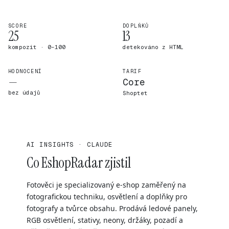
SCORE
DOPLŇKŮ
25
13
kompozit · 0–100
detekováno z HTML
HODNOCENÍ
TARIF
—
Core
bez údajů
Shoptet
AI INSIGHTS · CLAUDE
Co EshopRadar zjistil
Fotověci je specializovaný e-shop zaměřený na
fotografickou techniku, osvětlení a doplňky pro
fotografy a tvůrce obsahu. Prodává ledové panely,
RGB osvětlení, stativy, neony, držáky, pozadí a