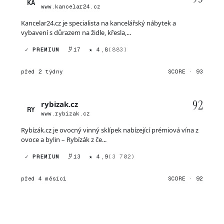
KA
www.kancelar24.cz
Kancelar24.cz je specialista na kancelářský nábytek a
vybavení s důrazem na židle, křesla,...
✓ PREMIUM
17
★ 4,8
(883)
před 2 týdny
SCORE · 93
92
rybizak.cz
RY
www.rybizak.cz
Rybízák.cz je ovocný vinný sklípek nabízející prémiová vína z
ovoce a bylin – Rybízák z če...
✓ PREMIUM
13
★ 4,9
(3 702)
před 4 měsíci
SCORE · 92