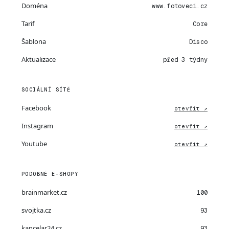
Doména
www.fotoveci.cz
Tarif
Core
Šablona
Disco
Aktualizace
před 3 týdny
SOCIÁLNÍ SÍTĚ
Facebook
otevřít ↗
Instagram
otevřít ↗
Youtube
otevřít ↗
PODOBNÉ E-SHOPY
brainmarket.cz
100
svojtka.cz
93
kancelar24.cz
93