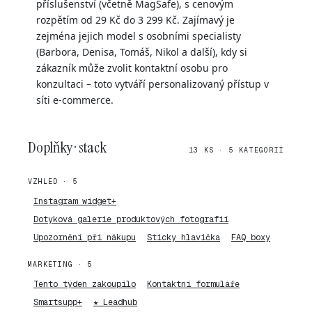
příslušenství (včetně MagSafe), s cenovým
rozpětím od 29 Kč do 3 299 Kč. Zajímavý je
zejména jejich model s osobními specialisty
(Barbora, Denisa, Tomáš, Nikol a další), kdy si
zákazník může zvolit kontaktní osobu pro
konzultaci – toto vytváří personalizovaný přístup v
síti e-commerce.
Doplňky · stack
13 KS · 5 KATEGORIÍ
VZHLED · 5
Instagram widget+
Dotyková galerie produktových fotografií
Upozornění při nákupu
Sticky hlavička
FAQ boxy
MARKETING · 5
Tento týden zakoupilo
Kontaktní formuláře
Smartsupp+
★ Leadhub