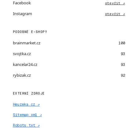
Facebook
otevřít ↗
Instagram
otevřít ↗
PODOBNÉ E-SHOPY
brainmarket.cz
100
svojtka.cz
93
kancelar24.cz
93
rybizak.cz
92
EXTERNÍ ZDROJE
Heureka.cz ↗
Sitemap.xml ↗
Robots.txt ↗