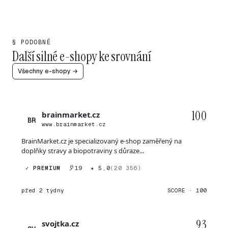
§ PODOBNÉ
Další silné e-shopy ke srovnání
Všechny e-shopy →
100
brainmarket.cz
BR
www.brainmarket.cz
BrainMarket.cz je specializovaný e-shop zaměřený na
doplňky stravy a biopotraviny s důraze...
✓ PREMIUM
19
★ 5,0
(20 356)
před 2 týdny
SCORE · 100
93
svojtka.cz