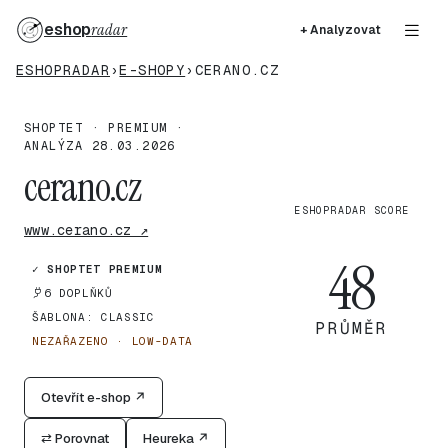
eshop
radar
+ Analyzovat
ESHOPRADAR
›
E-SHOPY
›
CERANO.CZ
SHOPTET · PREMIUM ·
ANALÝZA 28.03.2026
cerano.cz
ESHOPRADAR SCORE
www.cerano.cz ↗
48
✓ SHOPTET PREMIUM
6 DOPLŇKŮ
ŠABLONA: CLASSIC
PRŮMĚR
NEZAŘAZENO · LOW-DATA
Otevřít e-shop ↗
⇄ Porovnat
Heureka ↗