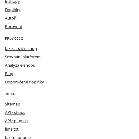
E-shopy
Doplňky
Autoři
Porovnat
PRŮVODCI
Jak založit e-shop
Srovnání platforem
Analýza e-shopu
Blog
Doporučené doplňky
ZDROJE
Sitemap
API · shops
API · plugins
llms.txt
Jak to funguje