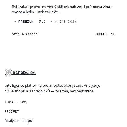
Rybízák.cz je ovocný vinný sklípek nabízející prémiová vína z
ovoce a bylin – Rybízák z če...
✓ PREMIUM
13
★ 4,9
(3 702)
před 4 měsíci
SCORE · 92
eshop
radar
Intelligence platforma pro Shoptet ekosystém. Analyzuje
486 e-shopů a 437 doplňků — zdarma, bez registrace.
SIGNAL · 2026
PRODUKT
Analýza e-shopu