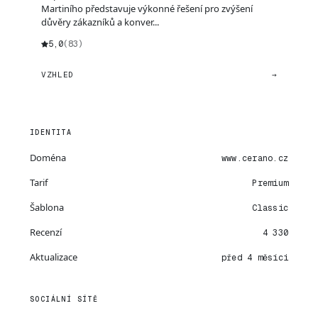
Martiního představuje výkonné řešení pro zvýšení
důvěry zákazníků a konver...
5,0
(83)
VZHLED
→
IDENTITA
Doména
www.cerano.cz
Tarif
Premium
Šablona
Classic
Recenzí
4 330
Aktualizace
před 4 měsíci
SOCIÁLNÍ SÍTĚ