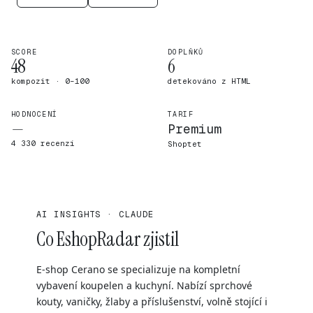
SCORE
DOPLŇKŮ
48
6
kompozit · 0–100
detekováno z HTML
HODNOCENÍ
TARIF
—
Premium
4 330 recenzí
Shoptet
AI INSIGHTS · CLAUDE
Co EshopRadar zjistil
E-shop Cerano se specializuje na kompletní
vybavení koupelen a kuchyní. Nabízí sprchové
kouty, vaničky, žlaby a příslušenství, volně stojící i