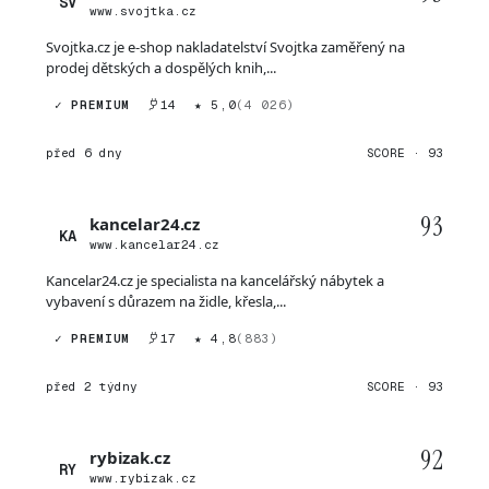
SV
www.svojtka.cz
Svojtka.cz je e-shop nakladatelství Svojtka zaměřený na
prodej dětských a dospělých knih,...
✓ PREMIUM
14
★ 5,0
(4 026)
před 6 dny
SCORE · 93
93
kancelar24.cz
KA
www.kancelar24.cz
Kancelar24.cz je specialista na kancelářský nábytek a
vybavení s důrazem na židle, křesla,...
✓ PREMIUM
17
★ 4,8
(883)
před 2 týdny
SCORE · 93
92
rybizak.cz
RY
www.rybizak.cz